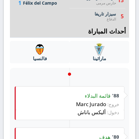
13
1
Félix del Campo
حارس مرمى
سيزار تاريغا
5
الدفاع
أحداث المباراة
ماراثينا
فالنسيا
قائمة البدلاء
88'
Marc Jurado
خروج:
أليكس باناش
دخول:
هدف
80'