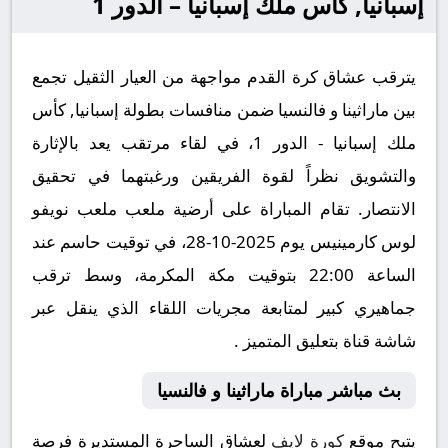
إسبانيا, كأس ملك إسبانيا – الدور 1
يترقب عشاق كرة القدم مواجهة من العيار الثقيل تجمع
بين ماراثينا و فالنسيا ضمن منافسات بطولة إسبانيا, كأس
ملك إسبانيا - الدور 1، في لقاء مرتقب يعد بالإثارة
والتشويق نظراً لقوة الفريقين ورغبتهما في تحقيق
الانتصار. تقام المباراة على أرضية ملعب ملعب نويفو
لوس كارمينيس يوم 2025-10-28، في توقيت حاسم عند
الساعة 22:00 بتوقيت مكة المكرمة، وسط ترقب
جماهيري كبير لمتابعة مجريات اللقاء الذي ينقل عبر
شاشة قناة بتعليق المتميز .
بث مباشر مباراة ماراثينا و فالنسيا
يتيح موقع
كورة لايف
لعشاق الساحرة المستديرة فرصة