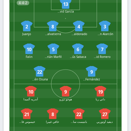
4-4-2
13
David García
2
8
4
3
Juanjo
Antonio Salvatierra
David Maldonado
Rubén Alarcón
10
5
6
7
Falin
Adrián Marfil
Jesús Sabaca
David Romero
22
9
Rubén Osuna
Raúl Fernández
10
9
19
داني ربا
هوجو دورو
أندريه ألميدا
21
8
22
27
ديفيد أوتوربي
بابتيست سانتاماريا
خافي غييرا
خيسوس فاسكيز