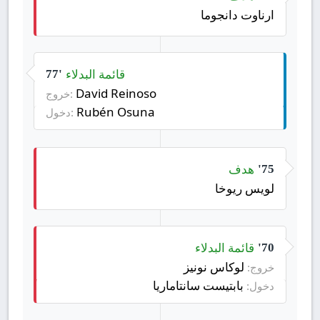
ارناوت دانجوما
قائمة البدلاء
77'
David Reinoso
خروج:
Rubén Osuna
دخول:
هدف
75'
لويس ريوخا
قائمة البدلاء
70'
لوكاس نونيز
خروج:
بابتيست سانتاماريا
دخول: