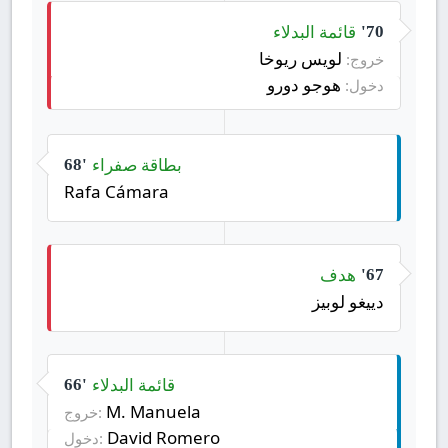
قائمة البدلاء
70'
لويس ريوخا
خروج:
هوجو دورو
دخول:
بطاقة صفراء
68'
Rafa Cámara
هدف
67'
دييغو لوبيز
قائمة البدلاء
66'
M. Manuela
خروج:
David Romero
دخول: