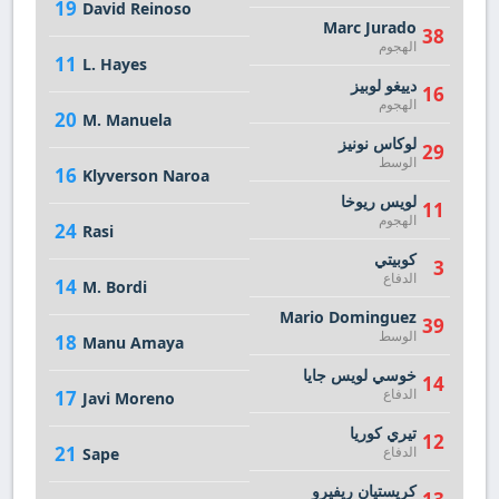
19
David Reinoso
Marc Jurado
38
الهجوم
11
L. Hayes
دييغو لوبيز
16
الهجوم
20
M. Manuela
لوكاس نونيز
29
الوسط
16
Klyverson Naroa
لويس ريوخا
11
الهجوم
24
Rasi
كوبيتي
3
الدفاع
14
M. Bordi
Mario Dominguez
39
الوسط
18
Manu Amaya
خوسي لويس جايا
14
الدفاع
17
Javi Moreno
تيري كوريا
12
21
الدفاع
Sape
كريستيان ريفيرو