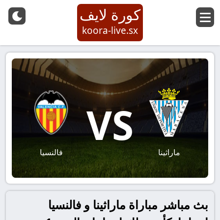
كورة لايف
koora-live.sx
VS
ماراثينا
فالنسيا
بث مباشر مباراة ماراثينا و فالنسيا