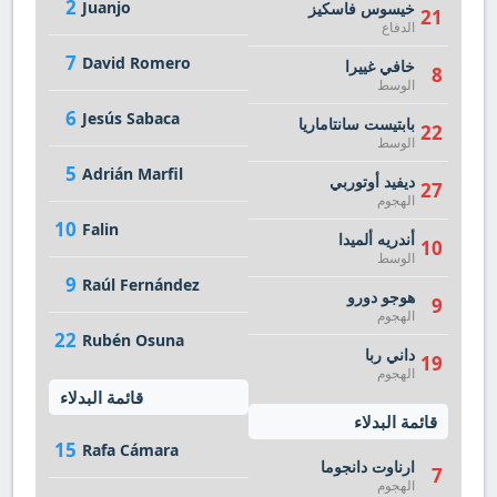
2
Juanjo
خيسوس فاسكيز
21
الدفاع
7
David Romero
خافي غييرا
8
الوسط
6
Jesús Sabaca
بابتيست سانتاماريا
22
الوسط
5
Adrián Marfil
ديفيد أوتوربي
27
الهجوم
10
Falin
أندريه ألميدا
10
الوسط
9
Raúl Fernández
هوجو دورو
9
الهجوم
22
Rubén Osuna
داني ربا
19
الهجوم
قائمة البدلاء
قائمة البدلاء
15
Rafa Cámara
ارناوت دانجوما
7
الهجوم