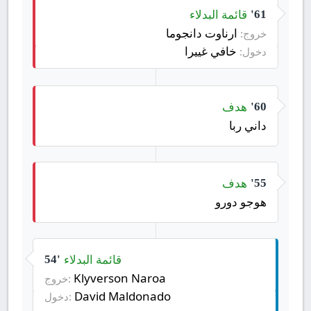
قائمة البدلاء
61'
ارناوت دانجوما
خروج:
خافي غييرا
دخول:
هدف
60'
داني ربا
هدف
55'
هوجو دورو
قائمة البدلاء
54'
Klyverson Naroa
خروج:
David Maldonado
دخول: