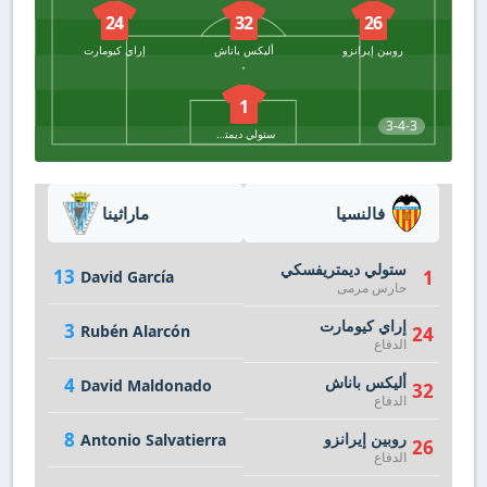
24
32
26
روبين إيرانزو
أليكس باناش
إراي كيومارت
1
3-4-3
ستولي ديمتريفسكي
فالنسيا
ماراثينا
ستولي ديمتريفسكي
13
1
David García
حارس مرمى
إراي كيومارت
3
Rubén Alarcón
24
الدفاع
أليكس باناش
4
David Maldonado
32
الدفاع
8
روبين إيرانزو
Antonio Salvatierra
26
الدفاع