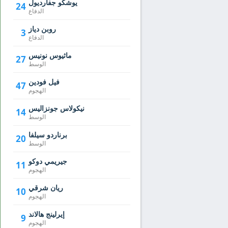
يوشكو جفارديول
24
الدفاع
روبن دياز
3
الدفاع
ماثيوس نونيس
27
الوسط
فيل فودين
47
الهجوم
نيكولاس جونزاليس
14
الوسط
برناردو سيلفا
20
الوسط
جيريمي دوكو
11
الهجوم
ريان شرقي
10
الهجوم
إيرلينج هالاند
9
الهجوم