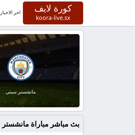
كورة لايف
اخر الاخبار
koora-live.sx
مانشستر سيتي
بث مباشر مباراة مانشستر س