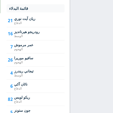
قائمة البدلاء
ريان آيت نوري
21
الدفاع
رودريجو هيرنانديز
16
الوسط
عمر مرموش
7
الهجوم
سافيو موريرا
26
الهجوم
تيجاني ريندرز
4
الوسط
ناثان آكي
6
الدفاع
ريكو لويس
82
الدفاع
جون ستونز
5