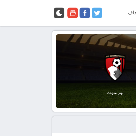
داف
twitter
facebook
google
news
بورنموث