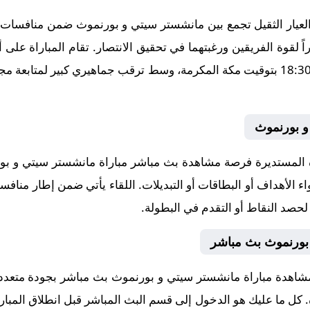
يار الثقيل تجمع بين مانشستر سيتي و بورنموث ضمن منافسات بط
11-02، في توقيت حاسم عند الساعة 18:30 بتوقيت مكة المكرمة، وسط ترقب جماهيري كب
و بورنموث
لمستديرة فرصة مشاهدة بث مباشر مباراة مانشستر سيتي و بورن
ء الأهداف أو البطاقات أو التبديلات. اللقاء يأتي ضمن إطار منافس
 لحصد النقاط أو التقدم في البطولة.
بورنموث بث مباشر
مشاهدة مباراة مانشستر سيتي و بورنموث بث مباشر بجودة متعدد
اة. كل ما عليك هو الدخول إلى قسم البث المباشر قبل انطلاق المبار