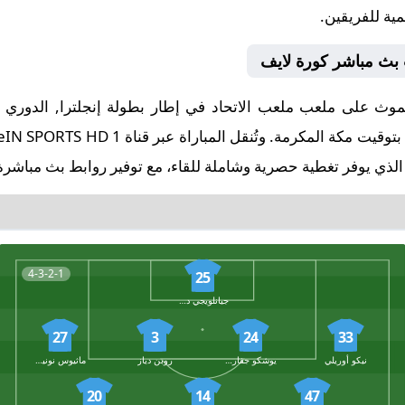
مية للفريقين.
 بث مباشر كورة لايف
لذي يوفر تغطية حصرية وشاملة للقاء، مع توفير روابط بث مباشرة 
4-3-2-1
25
جيانلويجي دوناروما
27
3
24
33
نيكو أوريلي
يوشكو جفارديول
روبن دياز
ماثيوس نونيس
20
14
47