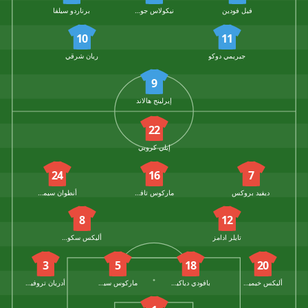
فيل فودين
نيكولاس جونزاليس
برناردو سيلفا
10
11
جيريمي دوكو
ريان شرقي
9
إيرلينج هالاند
22
إيلي كروبي
24
16
7
ديفيد بروكس
ماركوس تافيرنييه
أنطوان سيمنيو
8
12
تايلر ادامز
أليكس سكوت
3
5
18
20
أليكس خيمينيز
بافودي دياكيتي
ماركوس سينسي
أدريان تروفيرت