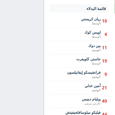
قائمة البدلاء
ريان كريستي
10
الوسط
لويس كوك
4
الوسط
بين دوك
11
الهجوم
جاستن كلويفرت
19
الوسط
فرانشيسكو إيفانيلسون
9
الهجوم
أمين عدلي
21
الهجوم
ويليام دينيس
40
حارس مرمى
فيليكو ميلوسافلجيفيتش
44