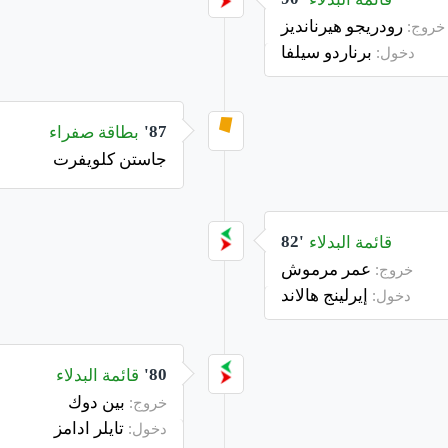
رودريجو هيرنانديز
خروج:
برناردو سيلفا
دخول:
بطاقة صفراء
87'
جاستن كلويفرت
قائمة البدلاء
82'
عمر مرموش
خروج:
إيرلينج هالاند
دخول:
قائمة البدلاء
80'
بين دوك
خروج:
تايلر ادامز
دخول: