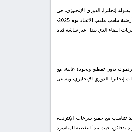
ولة إنجلترا, الدوري الإنجليزي، في
لقاء مرتقب يعد بالإثارة والتشويق نظراً لقوة الفريقين ورغبتهما في تحقيق الانتصار. تقام المباراة على أرضية ملعب ملعب الاتحاد يوم 2025-
ير لمتابعة مجريات اللقاء الذي ينقل عبر شاشة قناة
موث بدون تقطيع وبجودة عالية، مع
ات إنجلترا, الدوري الإنجليزي، ويسعى
ة تتناسب مع جميع سرعات الإنترنت،
اة بدقائق، حيث تبدأ التغطية المباشرة