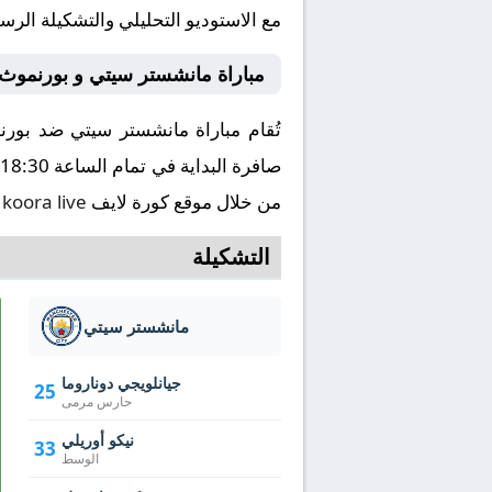
مع الاستوديو التحليلي والتشكيلة الرس
مباراة مانشستر سيتي و بورنموث
من خلال موقع كورة لايف
koora live
ا
التشكيلة
مانشستر سيتي
جيانلويجي دوناروما
25
حارس مرمى
نيكو أوريلي
33
الوسط