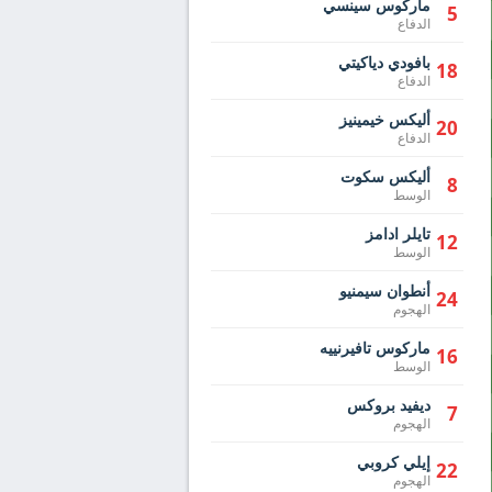
ماركوس سينسي
5
الدفاع
بافودي دياكيتي
18
الدفاع
أليكس خيمينيز
20
الدفاع
أليكس سكوت
8
الوسط
تايلر ادامز
12
الوسط
أنطوان سيمنيو
24
الهجوم
ماركوس تافيرنييه
16
الوسط
ديفيد بروكس
7
الهجوم
إيلي كروبي
22
الهجوم