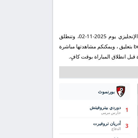
تُقام مباراة مانشستر سيتي ضد بورنموث على ملعب ملعب الاتحاد في إطار بطولة إنجلترا, الدوري الإنجليزي يوم 2025-11-02، وتنطلق
صافرة البداية في تمام الساعة 18:30 بتوقيت مكة المكرمة. وتُنقل المباراة عبر قناة beIN SPORTS HD 1 بتعليق ، ويمكنكم مشاهدتها مباشرة
قبل انطلاق المباراة بوقت كافٍ.
بورنموث
دوردي بيتروفيتش
1
حارس مرمى
أدريان تروفيرت
3
الدفاع