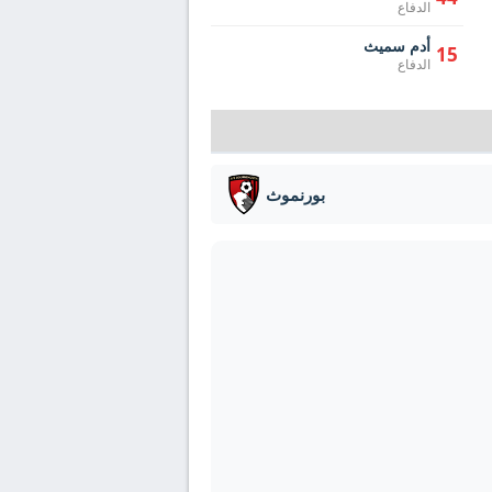
الدفاع
أدم سميث
15
الدفاع
بورنموث