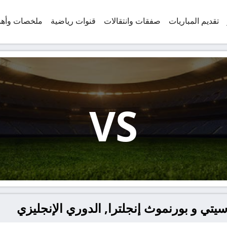
تقديم المباريات
صفقات وانتقالات
قنوات رياضية
ملخصات وأه
VS
يتي و بورنموث إنجلترا, الدوري الإنجليزي