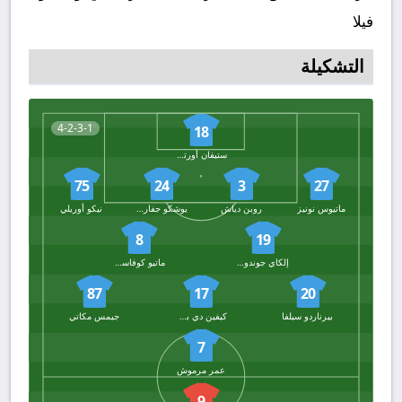
فيلا
التشكيلة
4-2-3-1
18
ستيفان أورتيجا
75
24
3
27
ماتيوس نونيز
روبن دياش
يوشكو جفارديول
نيكو أوريلي
8
19
إلكاي جوندوجان
ماتيو كوفاسيتش
87
17
20
بيرناردو سيلفا
كيفين دي بروين
جيمس مكاتي
7
عمر مرموش
9