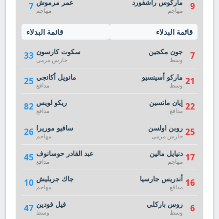
ماركوس راشفورد
عمر مرموش
7
9
مهاجم
مهاجم
قائمة البدلاء
قائمة البدلاء
جون مكجين
سكوت كارسون
33
7
وسط
حارس مرمى
ماركو أسينسيو
مانويل أكانجي
25
21
وسط
مدافع
إيان ماتسين
ريكو لويس
82
22
مدافع
مدافع
روبن اولسن
سافيو موريرا
26
25
حارس مرمى
مهاجم
دنيايل مالين
عبد القادر حوسانوف
45
17
مهاجم
مدافع
أندريس جارسيا
جاك جريليش
10
16
مدافع
مهاجم
روس باركلي
فيل فودين
47
6
وسط
وسط