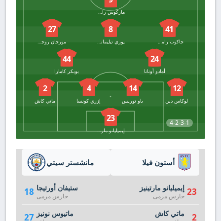
ماركوس راشفورد
27
8
41
جاكوب رامسي
يوري تيليمانس
مورجان روجرز
44
24
أمادو أونانا
بوبكر كامارا
2
4
14
12
لوكاس دين
باو توريس
إزري كونسا
ماتي كاش
23
4-2-3-1
إيميليانو مارتينيز
أستون فيلا
مانشستر سيتي
إيميليانو مارتينيز
ستيفان أورتيجا
18
23
حارس مرمى
حارس مرمى
ماتي كاش
ماتيوس نونيز
27
2