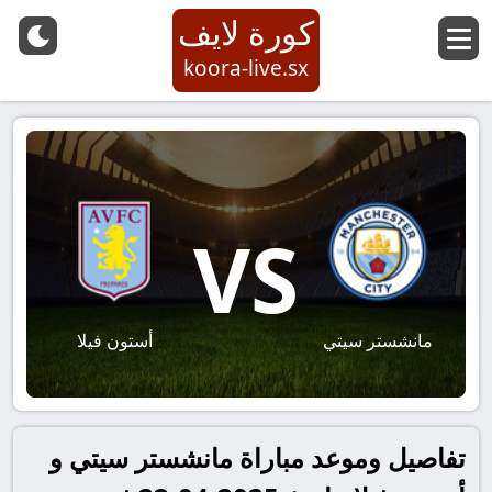
كورة لايف
koora-live.sx
VS
مانشستر سيتي
أستون فيلا
تفاصيل وموعد مباراة مانشستر سيتي و