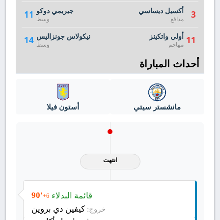
أكسيل ديساسي
جيريمي دوكو
11
3
مدافع
وسط
أولي واتكينز
نيكولاس جونزاليس
14
11
مهاجم
وسط
أحداث المباراة
مانشستر سيتي
أستون فيلا
انتهت
قائمة البدلاء
90'
+6
كيفين دي بروين
خروج: