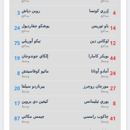
مدافع
مدافع
إزري كونسا
روبن دياش
3
4
مدافع
مدافع
باو توريس
يوشكو جفارديول
24
14
مدافع
مدافع
لوكاس دين
نيكو أوريلي
75
12
مدافع
مدافع
بوبكر كامارا
إلكاي جوندوجان
19
44
وسط
وسط
أمادو أونانا
ماتيو كوفاسيتش
8
24
وسط
وسط
مورجان روجرز
بيرناردو سيلفا
20
27
وسط
وسط
يوري تيليمانس
كيفين دي بروين
17
8
وسط
وسط
جاكوب رامسي
جيمس مكاتي
87
41
وسط
وسط