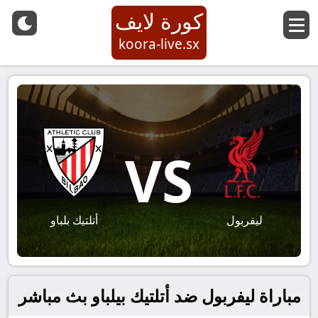
كورة لايف
koora-live.sx
VS
ليفربول
أتلتيك بلباو
مباراة ليفربول ضد أتلتيك بيلباو بث مباشر