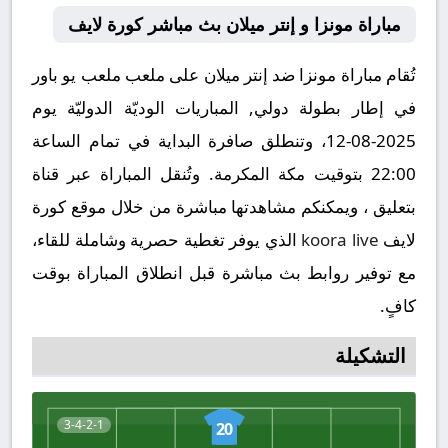
مباراة مونزا و إنتر ميلان بث مباشر كورة لايف
تُقام مباراة مونزا ضد إنتر ميلان على ملعب ملعب يو باور
في إطار بطولة دولي, المباريات الوديّة الدوليّة يوم
2025-08-12، وتنطلق صافرة البداية في تمام الساعة
22:00 بتوقيت مكة المكرمة. وتُنقل المباراة عبر قناة
بتعليق ، ويمكنكم مشاهدتها مباشرة من خلال موقع كورة
لايف
koora live
الذي يوفر تغطية حصرية وشاملة للقاء،
مع توفير روابط بث مباشرة قبل انطلاق المباراة بوقت
كافٍ.
التشكيلة
3-4-2-1
20