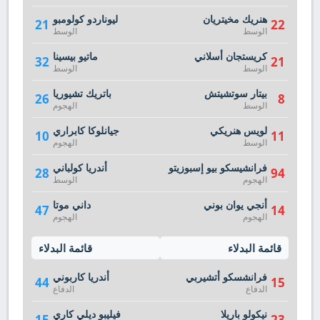
هنريك مخيتريان
ليوناردو كولومبو
21
22
الوسط
الوسط
كريستجان أسلاني
ماتيو بيسينا
32
21
الوسط
الوسط
بيتار سوتشيتش
باتريك تشيوريا
26
8
الوسط
الهجوم
لويس هنريكي
جيانلوكا كابراري
10
11
الوسط
الهجوم
فرانشيسكو بيو إسبوزيتو
أندريا كولباني
28
94
الهجوم
الوسط
أنجي يوان بوني
داني موتا
47
14
الهجوم
الهجوم
قائمة البدلاء
قائمة البدلاء
فرانشسكو أتشيربي
أندريا كاربوني
44
15
الدفاع
الدفاع
نيكولو باريلا
فيليبو ديلي كاري
15
23