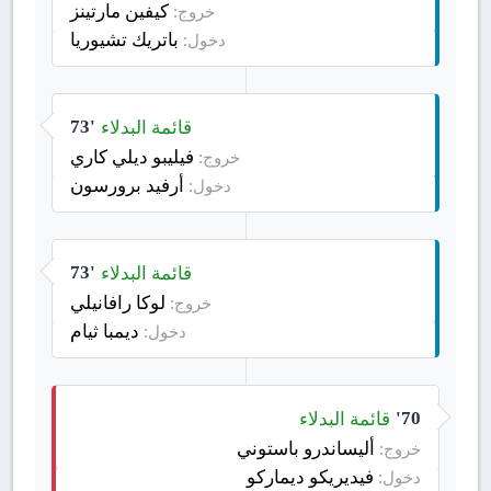
كيفين مارتينز
خروج:
باتريك تشيوريا
دخول:
قائمة البدلاء
73'
فيليبو ديلي كاري
خروج:
أرفيد برورسون
دخول:
قائمة البدلاء
73'
لوكا رافانيلي
خروج:
ديمبا ثيام
دخول:
قائمة البدلاء
70'
أليساندرو باستوني
خروج:
فيديريكو ديماركو
دخول: