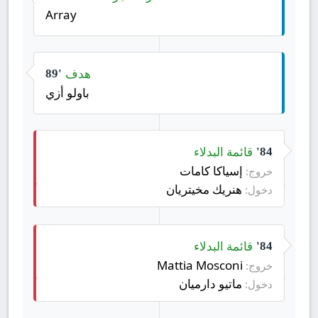
Array
هدف
89'
باولو أزي
قائمة البدلاء
84'
إسياكا كامات
خروج:
هنريك مخيتريان
دخول:
قائمة البدلاء
84'
Mattia Mosconi
خروج:
ماتيو دارميان
دخول: