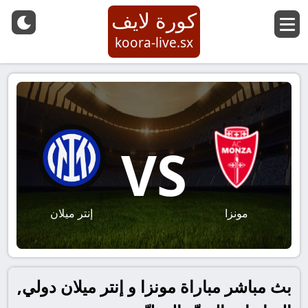
كورة لايف
koora-live.sx
VS
مونزا
إنتر ميلان
بث مباشر مباراة مونزا و إنتر ميلان دولي,