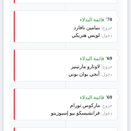
قائمة البدلاء
70'
بنيامين بافارد
خروج:
لويس هنريكي
دخول:
قائمة البدلاء
69'
لاوتارو مارتينيز
خروج:
أنجي يوان بوني
دخول:
قائمة البدلاء
69'
ماركوس تورام
خروج:
فرانشيسكو بيو إسبوزيتو
دخول: