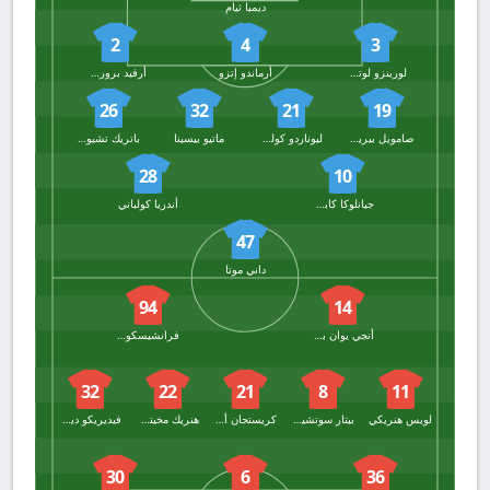
ديمبا ثيام
2
4
3
لورينزو لوتشيسي
أرماندو إتزو
أرفيد برورسون
26
32
21
19
صامويل بيرينديلي
ليوناردو كولومبو
ماتيو بيسينا
باتريك تشيوريا
28
10
جيانلوكا كابراري
أندريا كولباني
47
داني موتا
94
14
أنجي يوان بوني
فرانشيسكو بيو إسبوزيتو
32
22
21
8
11
لويس هنريكي
بيتار سوتشيتش
كريستجان أسلاني
هنريك مخيتريان
فيديريكو ديماركو
30
6
36