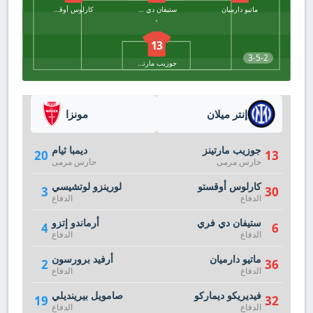
ماتيو دارميان
ستيفان دي فري
كارلوس أوقستو
13
3-5-2
جوزيب مارتينز
إنتر ميلان
مونزا
جوزيب مارتينز
ديمبا ثيام
20
13
حارس مرمى
حارس مرمى
كارلوس أوقستو
لورينزو لوتشيسي
3
30
الدفاع
الدفاع
ستيفان دي فري
أرماندو إتزو
4
6
الدفاع
الدفاع
ماتيو دارميان
أرفيد برورسون
2
36
الدفاع
الدفاع
فيديريكو ديماركو
صامويل بيرينديلي
19
32
الدفاع
الدفاع