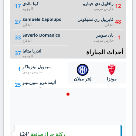
رافاييل دي جينارو
كيتا بالدي
17
12
حارس مرمى
الهجوم
غابرييل ري تشيكوني
Samuele Capolupo
27
48
الدفاع
الدفاع
يان سومر
Saverio Domanico
33
1
حارس مرمى
الدفاع
أحداث المباراة
اندريا بيتانيا
37
الهجوم
سيمويل بيتزيناكو
1
حارس مرمى
مونزا
إنتر ميلان
أليساندرو سورينتينو
25
حارس مرمى
Rosindo Zanni
90
الهجوم
ركلة جزاء ضائعة
124'