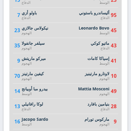
الوسط
الدفاع
أليساندرو باستوني
باولو أزي
7
95
الدفاع
الدفاع
Leonardo Bovo
نيكولاس جالازي
23
45
الوسط
الهجوم
ماتيو كوكي
سيلفر جانفولا
35
43
الدفاع
الهجوم
إسياكا كامات
ميركو ماريتش
9
41
الوسط
الهجوم
لاوتارو مارتينيز
كيفين مارتينز
70
10
الهجوم
الهجوم
Mattia Mosconi
بيدرو مبا أوبيانج
14
49
الهجوم
الوسط
بنيامين بافارد
لوكا رافانيلي
13
28
الدفاع
الدفاع
ماركوس تورام
Jacopo Sardo
16
9
الهجوم
الوسط