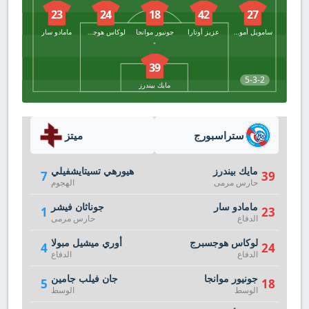
23
24
18
42
27
سامويل أمو أميو
عزيز أوتارا
جونيور موانجا
لوكاس هوجسبرج
مامادو سار
39
5-3-2
مايك بيندرز
ستراسبورج
ميتز
مايك بيندرز
هيورهي تسيتايشفيلي
7
39
حارس مرمى
الهجوم
مامادو سار
جوناثان فيشر
1
23
الدفاع
حارس مرمى
لوكاس هوجسبرج
أوري ميشيل مبولا
4
24
الدفاع
الدفاع
جونيور موانجا
جان فيلب جامين
5
18
الوسط
الوسط