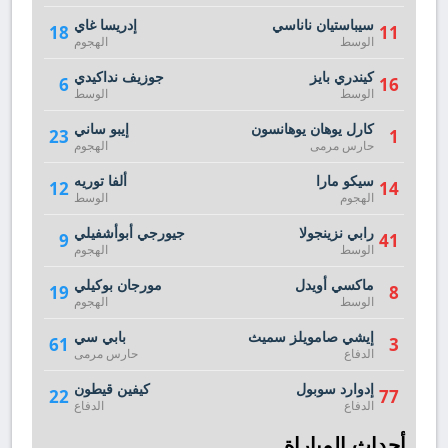
سيباستيان ناناسي
إدريسا غاي
18
11
الوسط
الهجوم
كيندري بايز
جوزيف نداكيدي
6
16
الوسط
الوسط
كارل يوهان يوهانسون
إيبو ساني
23
1
حارس مرمى
الهجوم
سيكو مارا
ألفا توريه
12
14
الهجوم
الوسط
رابي نزينجولا
جيورجي أبوأشفيلي
9
41
الوسط
الهجوم
ماكسي أويدل
مورجان بوكيلي
19
8
الوسط
الهجوم
إيشي صامويلز سميث
بابي سي
61
3
الدفاع
حارس مرمى
إدوارد سوبول
كيفين قيطون
22
77
الدفاع
الدفاع
أحداث المباراة