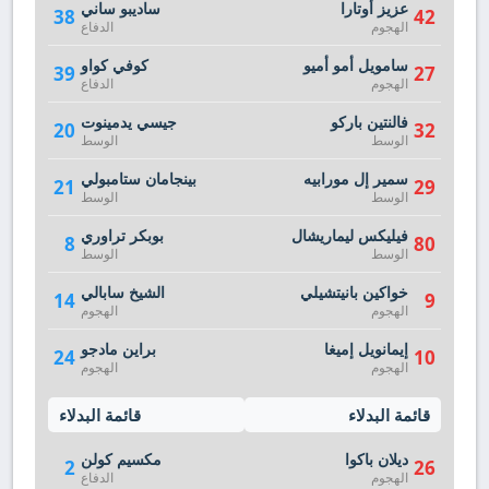
عزيز أوتارا
ساديبو ساني
38
42
الهجوم
الدفاع
سامويل أمو أميو
كوفي كواو
39
27
الهجوم
الدفاع
فالنتين باركو
جيسي يدمينوت
20
32
الوسط
الوسط
سمير إل مورابيه
بينجامان ستامبولي
21
29
الوسط
الوسط
فيليكس ليماريشال
بوبكر تراوري
8
80
الوسط
الوسط
خواكين بانيتشيلي
الشيخ سابالي
14
9
الهجوم
الهجوم
إيمانويل إميغا
براين مادجو
24
10
الهجوم
الهجوم
قائمة البدلاء
قائمة البدلاء
ديلان باكوا
مكسيم كولن
2
26
الهجوم
الدفاع