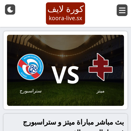
كورة لايف
koora-live.sx
VS
ميتز
ستراسبورج
بث مباشر مباراة ميتز و ستراسبورج