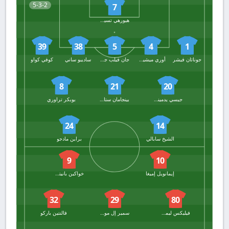
5-3-2
7
هيورهي تسيتايشفيلي
39
38
5
4
1
جوناثان فيشر
أوري ميشيل مبولا
جان فيلب جامين
ساديبو ساني
كوفي كواو
8
21
20
جيسي يدمينوت
بينجامان ستامبولي
بوبكر تراوري
24
14
الشيخ سابالي
براين مادجو
9
10
إيمانويل إميغا
خواكين بانيتشيلي
32
29
80
فيليكس ليماريشال
سمير إل مورابيه
فالنتين باركو