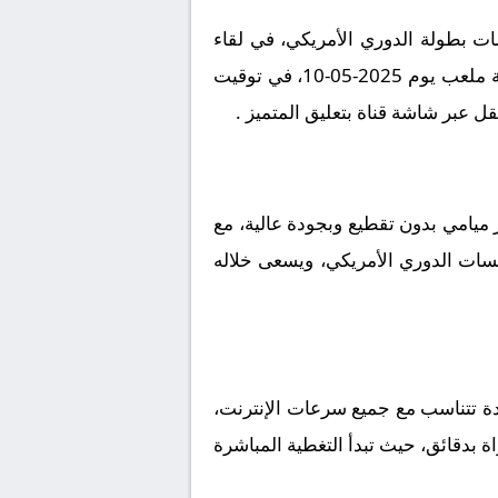
ات بطولة الدوري الأمريكي، في لقاء
مرتقب يعد بالإثارة والتشويق نظراً لقوة الفريقين ورغبتهما في تحقيق الانتصار. تقام المباراة على أرضية ملعب يوم 2025-05-10، في توقيت
 ميامي بدون تقطيع وبجودة عالية، مع
افسات الدوري الأمريكي، ويسعى خلاله
ددة تتناسب مع جميع سرعات الإنترنت،
اة بدقائق، حيث تبدأ التغطية المباشرة