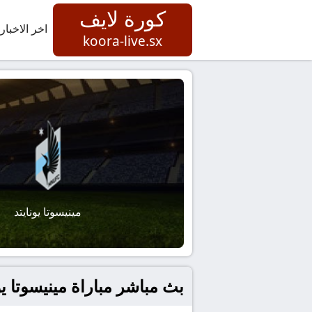
كورة لايف
اخر الاخبار
koora-live.sx
مينيسوتا يونايتد
بث مباشر مباراة مينيسوتا يو