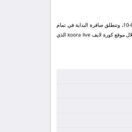
تُقام مباراة مينيسوتا يونايتد ضد إنتر ميامي على ملعب في إطار بطولة الدوري الأمريكي يوم 2025-05-10، وتنطلق صافرة البداية في تمام
koora live
الذي