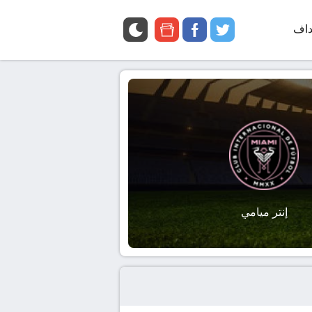
داف
twitter
facebook
google
news
إنتر ميامي