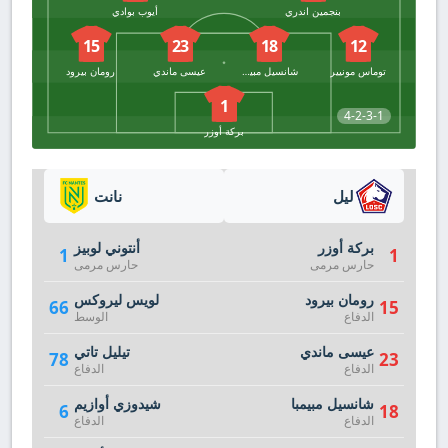
بنجمين اندري
أيوب بوادي
15
23
18
12
توماس مونيير
شانسيل مبيمبا
عيسى ماندي
رومان بيرود
1
4-2-3-1
بركة أوزر
ليل
نانت
بركة أوزر
أنتوني لوبيز
1
1
حارس مرمى
حارس مرمى
رومان بيرود
لويس ليروكس
66
15
الدفاع
الوسط
عيسى ماندي
تيليل تاتي
78
23
الدفاع
الدفاع
شانسيل مبيمبا
شيدوزي أوازيم
6
18
الدفاع
الدفاع