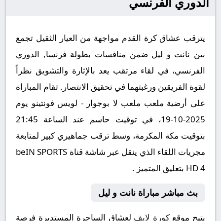
الدوري الفرنسي
يترقب عشاق كرة القدم مواجهة من العيار الثقيل تجمع
بين نانت و ليل ضمن منافسات بطولة فرنسا, الدوري
الفرنسي، في لقاء مرتقب يعد بالإثارة والتشويق نظراً
لقوة الفريقين ورغبتهما في تحقيق الانتصار. تقام المباراة
على أرضية ملعب ملعب لا بوجوار - لويس فونتينو يوم
2025-10-19، في توقيت حاسم عند الساعة 21:45
بتوقيت مكة المكرمة، وسط ترقب جماهيري كبير لمتابعة
مجريات اللقاء الذي ينقل عبر شاشة قناة beIN SPORTS
HD 4 بتعليق المتميز .
بث مباشر مباراة نانت و ليل
يتيح موقع
كورة لايف
لعشاق الساحرة المستديرة فرصة