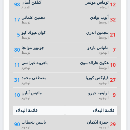
توماس مونيير
كيلفن أميان
98
12
الدفاع
الدفاع
أيوب بوادي
دهمين عثماني
17
32
الوسط
الوسط
بنجمين اندري
كوان هيوك كيو
5
21
الوسط
الوسط
ماتياس باردو
جونيور موانجا
80
7
الهجوم
الوسط
هكون هارالدسون
باهريبة غيراسي
11
10
الوسط
الهجوم
فيليكس كوريا
مصطفى محمد
31
27
الهجوم
الهجوم
اوليفيه جيرو
ماتيس أبلين
10
9
الهجوم
الهجوم
قائمة البدلاء
قائمة البدلاء
حمزة ايكمان
ياسين بنحطاب
90
29
الهجوم
الهجوم