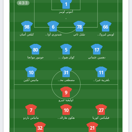
4-3-3
1
أنتوني لوبيز
98
6
78
66
لويس ليروكس
تيليل تاتي
شيدوزي أوازيم
كيلفن أميان
80
5
17
دهمين عثماني
كوان هيوك كيو
جونيور موانجا
10
31
11
باهريبة غيراسي
مصطفى محمد
ماتيس أبلين
9
اوليفيه جيرو
7
10
27
فيليكس كوريا
هكون هارالدسون
ماتياس باردو
32
21