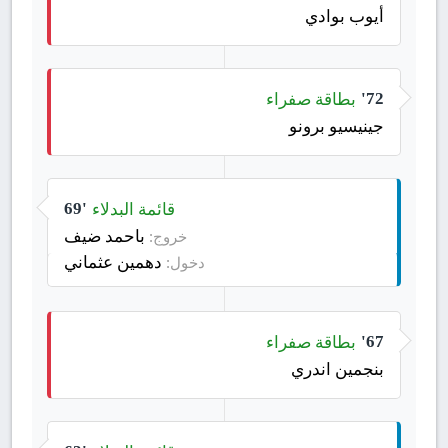
أيوب بوادي
بطاقة صفراء
72'
جينيسيو برونو
قائمة البدلاء
69'
باحمد ضيف
خروج:
دهمين عثماني
دخول:
بطاقة صفراء
67'
بنجمين اندري