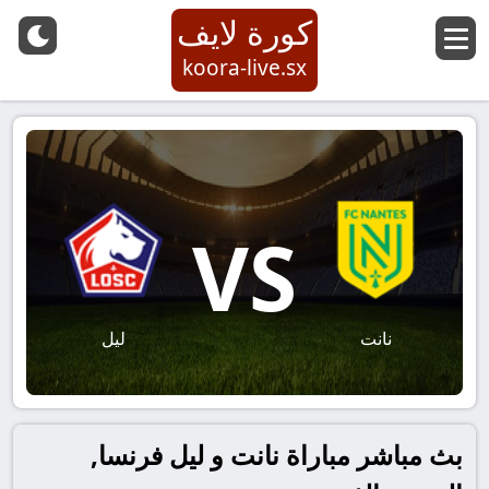
كورة لايف
koora-live.sx
VS
نانت
ليل
بث مباشر مباراة نانت و ليل فرنسا,