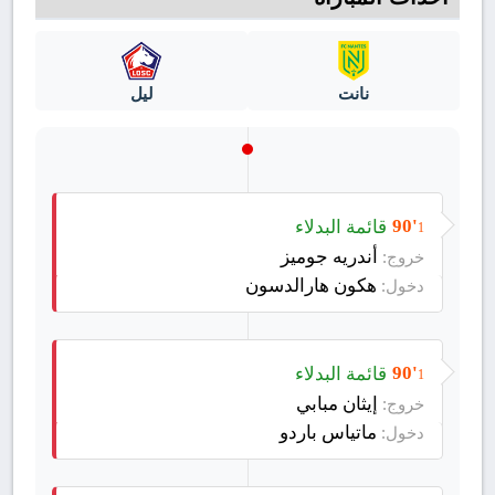
نانت
ليل
قائمة البدلاء
90'
1
أندريه جوميز
خروج:
هكون هارالدسون
دخول:
قائمة البدلاء
90'
1
إيثان مبابي
خروج:
ماتياس باردو
دخول: