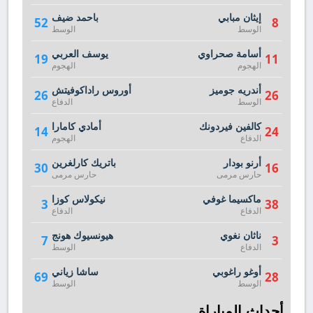
إيثان مبابي
باحمد ضيف
52
8
الوسط
الوسط
أسامة صحراوي
يوسف العربي
19
11
الهجوم
الهجوم
أندريه جوميز
أوروس راداكوفيتش
26
26
الوسط
الدفاع
كالفين فيردونك
أمادي كامارا
14
24
الدفاع
الهجوم
أرنو بودار
باتريك كارلغرين
30
16
حارس مرمى
حارس مرمى
ماكسيما غوفي
نيكولاس كوزا
3
38
الدفاع
الدفاع
ناثان نغوي
هيونسيوك هونج
7
3
الدفاع
الوسط
أوغو راغوبي
ساشا زياني
69
28
الوسط
الوسط
أحداث المباراة