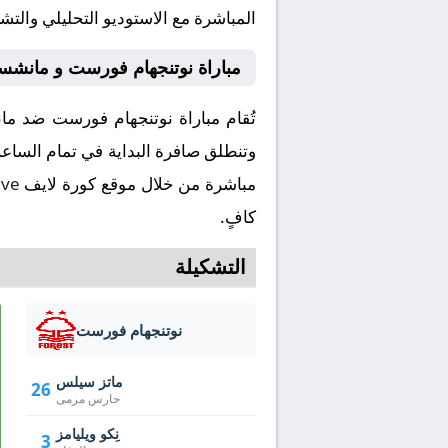
المباشرة مع الاستوديو التحليلي والتش
مباراة نوتنجهام فورست و مانشستر
مباشرة من خلال موقع كورة لايف
ive
كافٍ.
التشكيلة
نوتنجهام فورست
ماتز سيلس
26
حارس مرمى
نِكو ويليامز
3