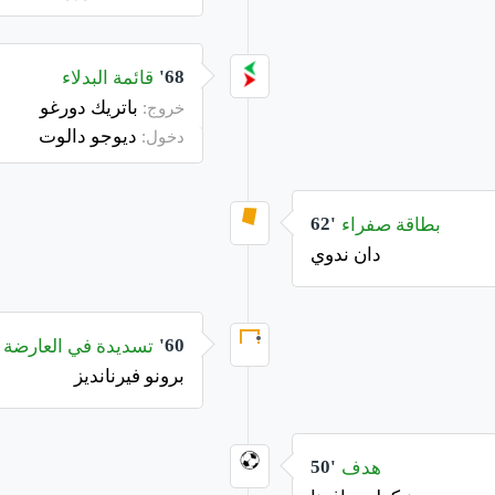
قائمة البدلاء
68'
باتريك دورغو
خروج:
ديوجو دالوت
دخول:
بطاقة صفراء
62'
دان ندوي
تسديدة في العارضة
60'
برونو فيرنانديز
هدف
50'