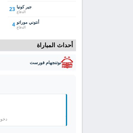
جير كونيا
23
الدفاع
أنتوني موراتو
4
الدفاع
أحداث المباراة
نوتنجهام فورست
دخول