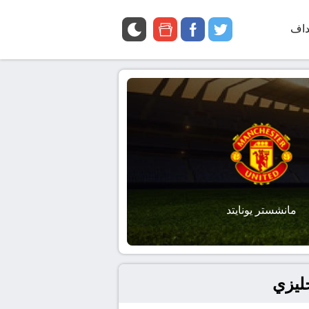
داف
twitter
facebook
google
news
مانشستر يونايتد
جليزي