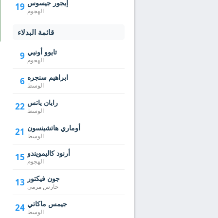
إيجور جيسوس
19
الهجوم
قائمة البدلاء
تايوو أونيي
9
الهجوم
ابراهيم سنجره
6
الوسط
رايان ياتس
22
الوسط
أوماري هاتشينسون
21
الوسط
أرنود كاليمويندو
15
الهجوم
جون فيكتور
13
حارس مرمى
جيمس ماكاتي
24
الوسط