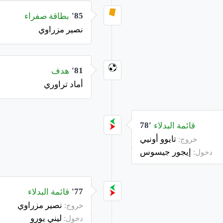
بطاقة صفراء
85'
نصير مزراوي
هدف
81'
أماد تراوري
قائمة البدلاء
78'
تايوو أونيي
خروج:
إيجور جيسوس
دخول:
قائمة البدلاء
77'
نصير مزراوي
خروج:
ليني يورو
دخول: