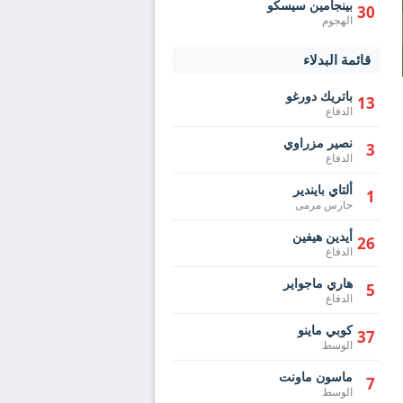
بينجامين سيسكو
30
الهجوم
قائمة البدلاء
باتريك دورغو
13
الدفاع
نصير مزراوي
3
الدفاع
ألتاي بايندير
1
حارس مرمى
أيدين هيفين
26
الدفاع
هاري ماجواير
5
الدفاع
كوبي ماينو
37
الوسط
ماسون ماونت
7
الوسط