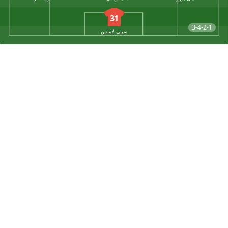
31
3-4-2-1
سيني لامنس