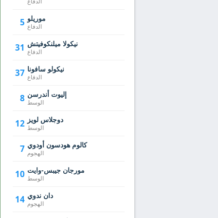
الدفاع
موريلو
5
الدفاع
نيكولا ميلنكوفيتش
31
الدفاع
نيكولو سافونا
37
الدفاع
إليوت أندرسن
8
الوسط
دوجلاس لويز
12
الوسط
كالوم هودسون أودوي
7
الهجوم
مورجان جيبس-وايت
10
الوسط
دان ندوي
14
الهجوم