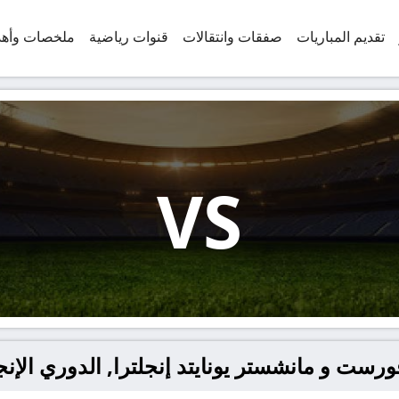
تقديم المباريات
صفقات وانتقالات
قنوات رياضية
ملخصات وأه
VS
ورست و مانشستر يونايتد إنجلترا, الدوري الإن