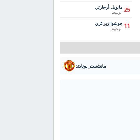
مانويل أوجارتي
25
الوسط
جوشوا زيركزي
11
الهجوم
مانشستر يونايتد