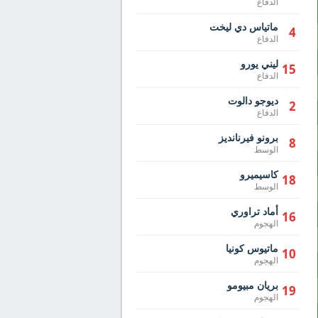
الدفاع
ماتياس دي ليخت
4
الدفاع
ليني يورو
15
الدفاع
ديوجو دالوت
2
الدفاع
برونو فيرنانديز
8
الوسط
كاسيميرو
18
الوسط
أماد تراوري
16
الهجوم
ماتيوس كونيا
10
الهجوم
بريان مبيومو
19
الهجوم