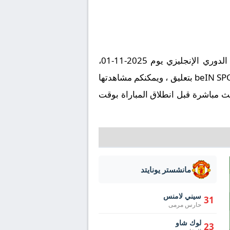
تُقام مباراة نوتنجهام فورست ضد مانشستر يونايتد على ملعب سيتي جراوند في إطار بطولة إنجلترا, الدوري الإنجليزي يوم 2025-11-01،
وتنطلق صافرة البداية في تمام الساعة 17:00 بتوقيت مكة المكرمة. وتُنقل المباراة عبر قناة beIN SPORTS HD 4 بتعليق ، ويمكنكم مشاهدتها
ث مباشرة قبل انطلاق المباراة بوقت
مانشستر يونايتد
سيني لامنس
31
حارس مرمى
لوك شاو
23