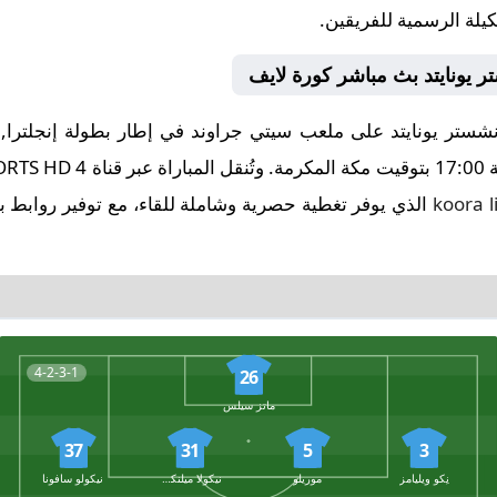
كيلة الرسمية للفريقين.
 يونايتد بث مباشر كورة لايف
koora l
الذي يوفر تغطية حصرية وشاملة للقاء، مع توفير روابط ب
4-2-3-1
26
ماتز سيلس
37
31
5
3
نِكو ويليامز
موريلو
نيكولا ميلنكوفيتش
نيكولو سافونا