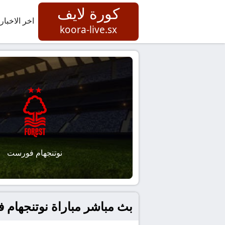
كورة لايف
اخر الاخبار
koora-live.sx
نوتنجهام فورست
بث مباشر مباراة نوتنجهام ف