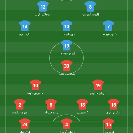
12
8
إليوت أندرسن
دوجلاس لويز
14
10
7
كالوم هودسون أودوي
مورجان جيبس-وايت
دان ندوي
19
إيجور جيسوس
30
بينجامين سيسكو
10
19
بريان مبيومو
ماتيوس كونيا
2
8
18
16
أماد تراوري
كاسيميرو
برونو فيرنانديز
ديوجو دالوت
23
4
15
ليني يورو
ماتياس دي ليخت
لوك شاو