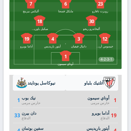
7
6
23
روبرت نافارو
مايكل فسجا
أليكس بيرينج
18
30
أليخاندرو ريجو
ميكيل ياوريجيزار
19
4
3
12
خيسوس أريسو
دانيال فيفيان
أيتور باريديس
أداما بويرو
1
4-2-3-1
أوناي سيمون
أتلتيك بلباو
نيوكاسل يونايتد
أوناي سيمون
نيك بوب
1
1
حارس مرمى
حارس مرمى
أداما بويرو
دان بيرن
33
19
الدفاع
الدفاع
أيتور باريديس
سفين بوتمان
4
4