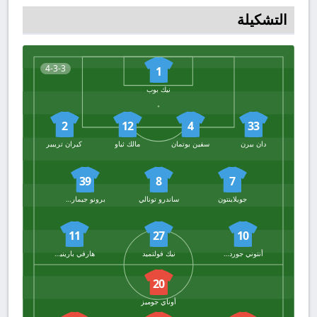
التشكيلة
4-3-3
1
نيك بوب
2
12
4
33
دان بيرن
سفين بوتمان
مالك ثياو
كيران تريبير
39
8
7
جويلاينتون
ساندرو تونالي
برونو جيماريش
11
27
10
أنتوني جوردون
نيك فولتميد
هارفي بارينيس
20
أوناي جوميز