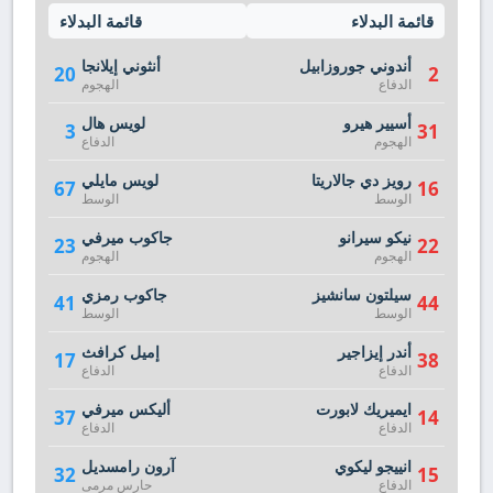
قائمة البدلاء
قائمة البدلاء
أندوني جوروزابيل
أنثوني إيلانجا
20
2
الدفاع
الهجوم
أسيير هيرو
لويس هال
3
31
الهجوم
الدفاع
رويز دي جالاريتا
لويس مايلي
67
16
الوسط
الوسط
نيكو سيرانو
جاكوب ميرفي
23
22
الهجوم
الهجوم
سيلتون سانشيز
جاكوب رمزي
41
44
الوسط
الوسط
أندر إيزاجير
إميل كرافث
17
38
الدفاع
الدفاع
ايميريك لابورت
أليكس ميرفي
37
14
الدفاع
الدفاع
انييجو ليكوي
آرون رامسديل
32
15
الدفاع
حارس مرمى