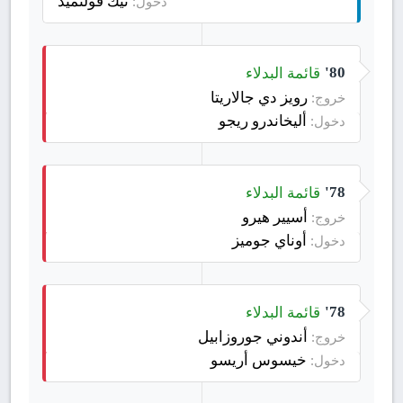
نيك فولتميد
دخول:
قائمة البدلاء
80'
رويز دي جالاريتا
خروج:
أليخاندرو ريجو
دخول:
قائمة البدلاء
78'
أسيير هيرو
خروج:
أوناي جوميز
دخول:
قائمة البدلاء
78'
أندوني جوروزابيل
خروج:
خيسوس أريسو
دخول: