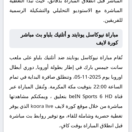
المباشر قبل انطلاق المباراة بدقائق، حيث تبدأ التغطية
المباشرة مع الاستوديو التحليلي والتشكيلة الرسمية
للفريقين.
مباراة نيوكاسل يونايتد و أتلتيك بلباو بث مباشر
كورة لايف
تُقام مباراة نيوكاسل يونايتد ضد أتلتيك بلباو على ملعب
سانت جيمس بارك في إطار بطولة أوروبا, دوري أبطال
اوروبا يوم 2025-11-05، وتنطلق صافرة البداية في تمام
الساعة 22:00 بتوقيت مكة المكرمة. وتُنقل المباراة عبر
قناة beIN Sports 6 HD بتعليق ، ويمكنكم مشاهدتها
مباشرة من خلال موقع كورة لايف
koora live
الذي يوفر
تغطية حصرية وشاملة للقاء، مع توفير روابط بث مباشرة
قبل انطلاق المباراة بوقت كافٍ.