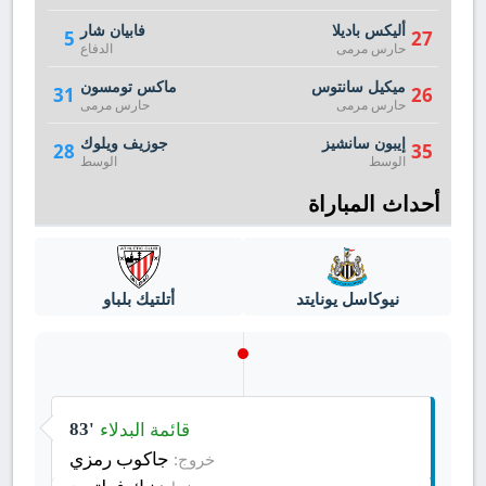
أليكس باديلا
فابيان شار
5
27
حارس مرمى
الدفاع
ميكيل سانتوس
ماكس تومسون
31
26
حارس مرمى
حارس مرمى
إيبون سانشيز
جوزيف ويلوك
28
35
الوسط
الوسط
أحداث المباراة
نيوكاسل يونايتد
أتلتيك بلباو
قائمة البدلاء
83'
جاكوب رمزي
خروج: