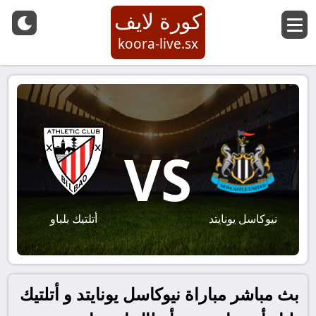
كورة لايف
koora-live.sx
VS
نيوكاسل يونايتد
أتلتيك بلباو
بث مباشر مباراة نيوكاسل يونايتد و أتلتيك