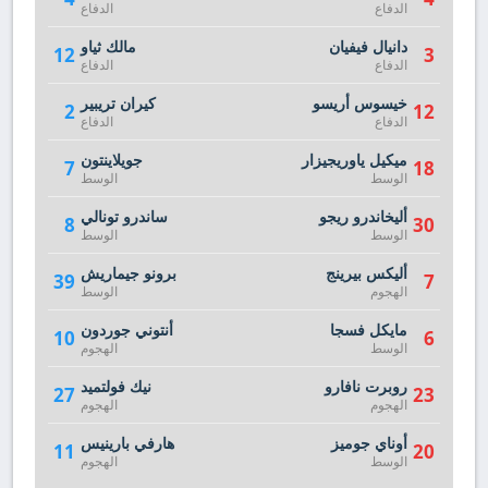
الدفاع
الدفاع
دانيال فيفيان
مالك ثياو
12
3
الدفاع
الدفاع
خيسوس أريسو
كيران تريبير
2
12
الدفاع
الدفاع
ميكيل ياوريجيزار
جويلاينتون
7
18
الوسط
الوسط
أليخاندرو ريجو
ساندرو تونالي
8
30
الوسط
الوسط
أليكس بيرينج
برونو جيماريش
39
7
الهجوم
الوسط
مايكل فسجا
أنتوني جوردون
10
6
الوسط
الهجوم
روبرت نافارو
نيك فولتميد
27
23
الهجوم
الهجوم
أوناي جوميز
هارفي بارينيس
11
20
الوسط
الهجوم