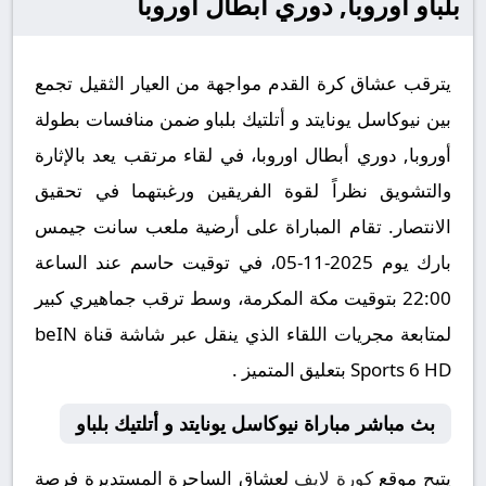
بلباو أوروبا, دوري أبطال اوروبا
يترقب عشاق كرة القدم مواجهة من العيار الثقيل تجمع
بين نيوكاسل يونايتد و أتلتيك بلباو ضمن منافسات بطولة
أوروبا, دوري أبطال اوروبا، في لقاء مرتقب يعد بالإثارة
والتشويق نظراً لقوة الفريقين ورغبتهما في تحقيق
الانتصار. تقام المباراة على أرضية ملعب سانت جيمس
بارك يوم 2025-11-05، في توقيت حاسم عند الساعة
22:00 بتوقيت مكة المكرمة، وسط ترقب جماهيري كبير
لمتابعة مجريات اللقاء الذي ينقل عبر شاشة قناة beIN
Sports 6 HD بتعليق المتميز .
بث مباشر مباراة نيوكاسل يونايتد و أتلتيك بلباو
يتيح موقع
كورة لايف
لعشاق الساحرة المستديرة فرصة