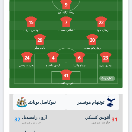
9
ريتشارليسون
15
7
22
برينان جونسون
تشافي سيمونز
لوكاس بيرغفال
29
30
رودريجو بينتانكور
بابي سار
24
4
6
23
بيدرو بورو
جواو بالينيا
كيفن دانسو
دجيد سبينس
31
4-2-3-1
أنتونين كنسكي
توتنهام هوتسبر
نيوكاسل يونايتد
أنتونين كنسكي
آرون رامسديل
32
31
حارس مرمى
حارس مرمى