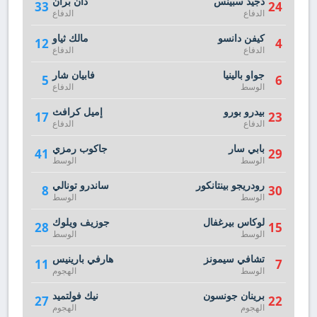
دجيد سبينس
دان بران
33
24
الدفاع
الدفاع
كيفن دانسو
مالك ثياو
12
4
الدفاع
الدفاع
جواو بالينيا
فابيان شار
5
6
الوسط
الدفاع
بيدرو بورو
إميل كرافث
17
23
الدفاع
الدفاع
بابي سار
جاكوب رمزي
41
29
الوسط
الوسط
رودريجو بينتانكور
ساندرو تونالي
8
30
الوسط
الوسط
لوكاس بيرغفال
جوزيف ويلوك
28
15
الوسط
الوسط
تشافي سيمونز
هارفي بارينيس
11
7
الوسط
الهجوم
برينان جونسون
نيك فولتميد
27
22
الهجوم
الهجوم