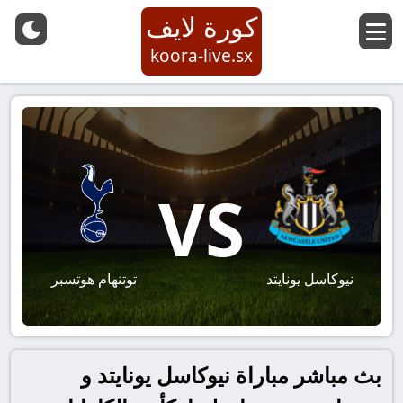
كورة لايف
koora-live.sx
VS
نيوكاسل يونايتد
توتنهام هوتسبر
بث مباشر مباراة نيوكاسل يونايتد و