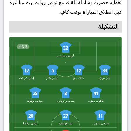
تغطية حصرية وشاملة للقاء، مع توفير روابط بث مباشرة
قبل انطلاق المباراة بوقت كافٍ.
التشكيلة
4-3-3
32
آرون رامسديل
17
5
12
33
دان بران
مالك ثياو
فابيان شار
إميل كرافث
28
8
41
جاكوب رمزي
ساندرو تونالي
جوزيف ويلوك
20
27
11
هارفي بارينيس
نيك فولتميد
أنثوني إيلانجا