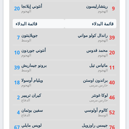
ريتشارليسون
أنثوني إيلانجا
20
9
الهجوم
الهجوم
قائمة البدلاء
قائمة البدلاء
راندال كولو مواني
جويلاينتون
7
39
الهجوم
الوسط
محمد قدوس
أنتوني جوردون
10
20
الهجوم
الهجوم
ماتياس تيل
برونو جيماريش
39
11
الهجوم
الوسط
براندون اوستن
ويليام أوسولا
18
40
حارس مرمى
الهجوم
لوكا غونتر
كيران تريبير
2
46
حارس مرمى
الدفاع
كالوم أولوسي
سفين بوتمان
4
52
الوسط
الدفاع
جيمس راوزويل
لويس مايلي
67
76