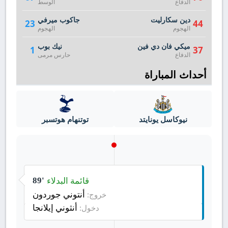
الدفاع
الوسط
دين سكارليت
جاكوب ميرفي
23
44
الهجوم
الهجوم
ميكي فان دي فين
نيك بوب
1
37
الدفاع
حارس مرمى
أحداث المباراة
نيوكاسل يونايتد
توتنهام هوتسبر
قائمة البدلاء
89'
أنتوني جوردون
خروج:
أنثوني إيلانجا
دخول: