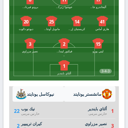
أليخاندرو جارناتشو
جوشوا زيركزي
برونو فيرنانديز
20
25
14
41
هاري أماس
كريستيان إريكسن
مانويل أوجارتي
ديوجو دالوت
3
2
15
ليني يورو
فيكتور ليندلوف
نصير مزراوي
1
3-4-3
ألتاي بايندير
مانشستر يونايتد
نيوكاسل يونايتد
ألتاي بايندير
نيك بوب
22
1
حارس مرمى
حارس مرمى
نصير مزراوي
كيران تريبيير
2
3