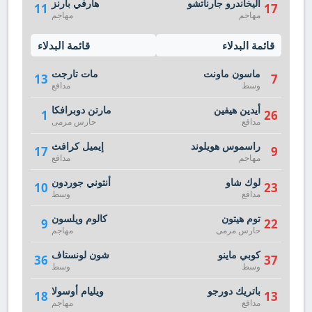
أليخاندرو جارناتشو
هارفي بارنز
11
17
مهاجم
مهاجم
قائمة البدلاء
قائمة البدلاء
ماسون ماونت
مات تارجت
13
7
وسط
مدافع
أيدين هيفين
مارتن دوبرافكا
1
26
مدافع
حارس مرمى
راسموس هويلوند
إيميل كرافث
17
9
مهاجم
مدافع
لوك شاو
أنتوني جوردون
10
23
مدافع
وسط
توم هيتون
كالوم ويلسون
9
22
حارس مرمى
مهاجم
كوبي ماينو
شون لونستاف
36
37
وسط
وسط
باتريك دورجو
ويليام أوسولا
18
13
مدافع
مهاجم