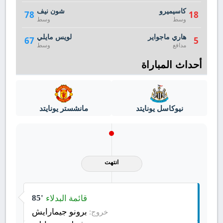
كاسيميرو
شون نيف
78
18
وسط
وسط
هاري ماجواير
لويس مايلي
67
5
مدافع
وسط
أحداث المباراة
نيوكاسل يونايتد
مانشستر يونايتد
انتهت
قائمة البدلاء
85'
برونو جيمارايش
خروج: