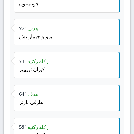
جويلينتون
هدف
77'
برونو جيمارايش
ركلة ركنيه
71'
كيران تريبيير
هدف
64'
هارفي بارنز
ركلة ركنيه
59'