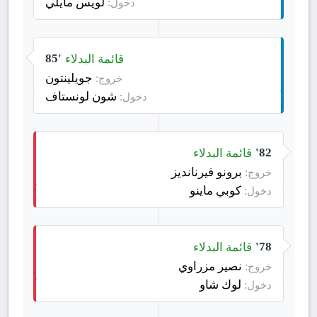
لويس مايلي
دخول:
قائمة البدلاء
85'
جويلينتون
خروج:
شون لونستاف
دخول:
قائمة البدلاء
82'
برونو فيرنانديز
خروج:
كوبي ماينو
دخول:
قائمة البدلاء
78'
نصير مزراوي
خروج:
لوك شاو
دخول: