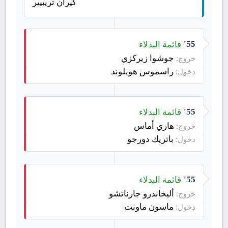
كيران تريبيير
قائمة البدلاء
55'
جوشوا زيركزي
خروج:
راسموس هويلوند
دخول:
قائمة البدلاء
55'
هاري أماس
خروج:
باتريك دورجو
دخول:
قائمة البدلاء
55'
أليخاندرو جارناتشو
خروج:
ماسون ماونت
دخول: