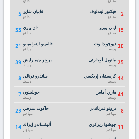
مدافع
مدافع
فيكتور ليندلوف
فابيان شاير
5
2
مدافع
مدافع
ليني يورو
دان بيرن
33
15
مدافع
مدافع
ديوجو دالوت
فالنتينو ليفرامينتو
21
20
وسط
مدافع
مانويل أوجارتي
برونو جيمارايش
39
25
وسط
وسط
كريستيان إريكسن
ساندرو تونالي
8
14
وسط
وسط
هاري أماس
جويلينتون
7
41
وسط
وسط
برونو فيرنانديز
جاكوب ميرفي
23
8
مهاجم
مهاجم
جوشوا زيركزي
أليكساندر إيزاك
14
11
مهاجم
مهاجم