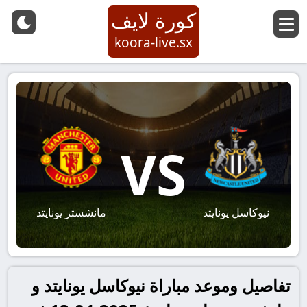
كورة لايف
koora-live.sx
VS
نيوكاسل يونايتد
مانشستر يونايتد
تفاصيل وموعد مباراة نيوكاسل يونايتد و