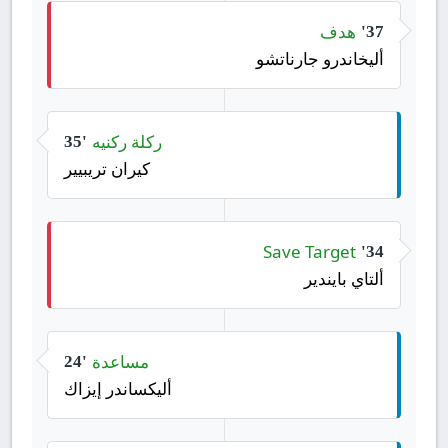
هدف
37'
أليخاندرو جارناتشو
ركلة ركنيه
35'
كيران تريبيير
Save Target
34'
ألتاي بايندير
مساعدة
24'
أليكساندر إيزاك