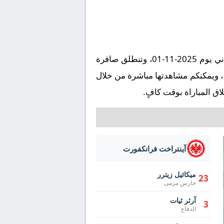
تُقام مباراة هايدينهايم ضد آينتراخت فرانكفورت على ملعب فويت في إطار بطولة ألمانيا, الدوري الألماني يوم 2025-11-01، وتنطلق صافرة
 16:30 بتوقيت مكة المكرمة. وتُنقل المباراة عبر قناة شاهد - Shahid VIP بتعليق ، ويمكنكم مشاهدتها مباشرة من خلال
ق المباراة بوقت كافٍ.
آينتراخت فرانكفورت
ميكائيل زيترر
23
حارس مرمى
آرثر ثيات
3
الدفاع