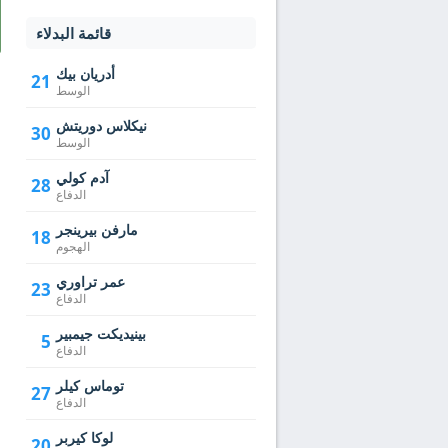
قائمة البدلاء
أدريان بيك
21
الوسط
نيكلاس دوريتش
30
الوسط
آدم كولي
28
الدفاع
مارفن بيرينجر
18
الهجوم
عمر تراوري
23
الدفاع
بينيديكت جيمبير
5
الدفاع
توماس كيلر
27
الدفاع
لوكا كيربر
20