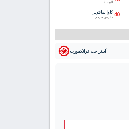
الوسط
كاوا سانتوس
40
حارس مرمى
آينتراخت فرانكفورت