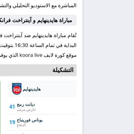
المباشرة مع الاستوديو التحليلي والتش
مباراة هايدينهايم و آينتراخت فر
موقع كورة لايف
koora live
الذي يوفر
التشكيلة
هايدينهايم
ديانت رمج
41
حارس مرمى
يوناس فورينباخ
19
الدفاع