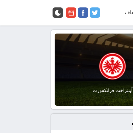
داف
twitter
facebook
google
news
آينتراخت فرانكفورت