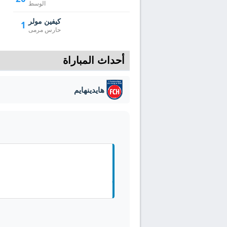
الوسط
كيفين مولر
1
حارس مرمى
أحداث المباراة
هايدينهايم