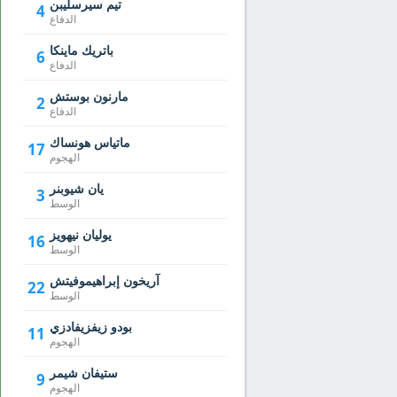
تيم سيرسليبن
4
الدفاع
باتريك ماينكا
6
الدفاع
مارنون بوستش
2
الدفاع
ماتياس هونساك
17
الهجوم
يان شيوبنر
3
الوسط
يوليان نيهويز
16
الوسط
آريخون إبراهيموفيتش
22
الوسط
بودو زيفزيفادزي
11
الهجوم
ستيفان شيمر
9
الهجوم