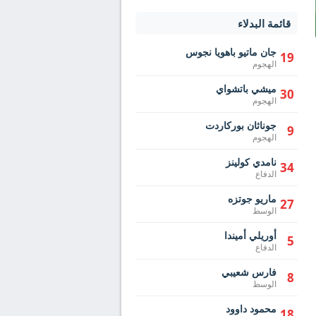
قائمة البدلاء
جان ماتيو باهويا نجوس
19
الهجوم
ميشي باتشواي
30
الهجوم
جوناثان بوركاردت
9
الهجوم
نامدي كولينز
34
الدفاع
ماريو جوتزه
27
الوسط
أوريلي أميندا
5
الدفاع
فارس شعيبي
8
الوسط
محمود داوود
18