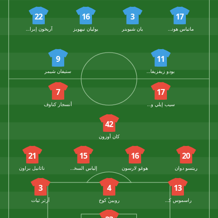
22
16
3
17
ماتياس هونساك
يان شيوبنر
يوليان نيهويز
آريخون إبراهيموفيتش
9
11
بودو زيفزيفادزي
ستيفان شيمر
7
17
سيب إيلي واهي
أنسجار كناوف
42
كان أوزون
21
15
16
20
ريتسو دوان
هوغو لارسون
إلياس السخيري
ناثانيل براون
3
4
13
راسموس كريستينسن
روبين كوخ
آرثر ثيات