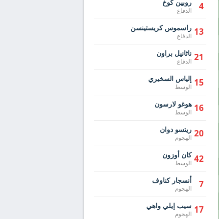
روبين كوخ
4
الدفاع
راسموس كريستينسن
13
الدفاع
ناثانيل براون
21
الدفاع
إلياس السخيري
15
الوسط
هوغو لارسون
16
الوسط
ريتسو دوان
20
الهجوم
كان أوزون
42
الوسط
أنسجار كناوف
7
الهجوم
سيب إيلي واهي
17
الهجوم