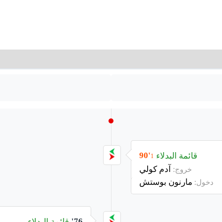
قائمة البدلاء
90'
1
آدم كولي
خروج:
مارنون بوستش
دخول:
قائمة البدلاء
76'