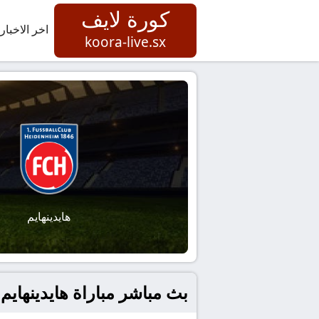
كورة لايف
اخر الاخبار
koora-live.sx
هايدينهايم
بث مباشر مباراة هايدينهايم 