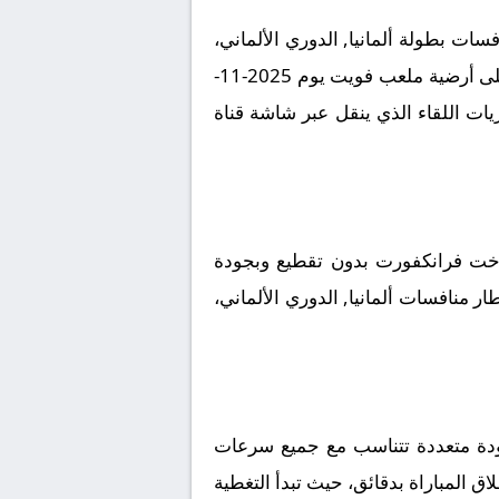
ات بطولة ألمانيا, الدوري الألماني،
في لقاء مرتقب يعد بالإثارة والتشويق نظراً لقوة الفريقين ورغبتهما في تحقيق الانتصار. تقام المباراة على أرضية ملعب فويت يوم 2025-11-
 لمتابعة مجريات اللقاء الذي ينقل عبر شاشة قناة
اخت فرانكفورت بدون تقطيع وبجودة
ار منافسات ألمانيا, الدوري الألماني،
جودة متعددة تتناسب مع جميع سرعات
اق المباراة بدقائق، حيث تبدأ التغطية