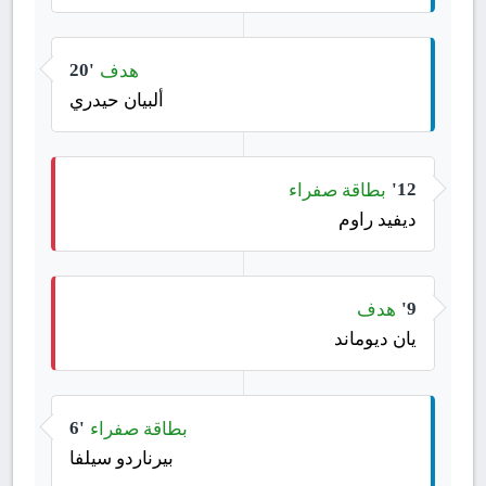
هدف
20'
ألبيان حيدري
بطاقة صفراء
12'
ديفيد راوم
هدف
9'
يان ديوماند
بطاقة صفراء
6'
بيرناردو سيلفا