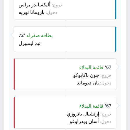
أليكساندر براس
خروج:
بازومانا توريه
دخول:
بطاقة صفراء
72'
تيم ليمبيرل
قائمة البدلاء
67'
جون باكايوكو
خروج:
يان ديوماند
دخول:
قائمة البدلاء
67'
إزتشيال بانزوزي
خروج:
أسان ويدراوغو
دخول: