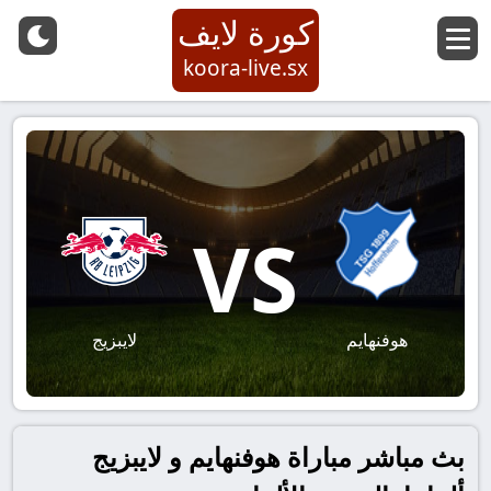
كورة لايف
koora-live.sx
VS
هوفنهايم
لايبزيج
بث مباشر مباراة هوفنهايم و لايبزيج