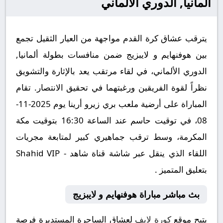
ألمانيا, الدوري الألماني
يترقب عشاق كرة القدم مواجهة من العيار الثقيل تجمع
بين هوفنهايم و لايبزيج ضمن منافسات بطولة ألمانيا,
الدوري الألماني، في لقاء مرتقب يعد بالإثارة والتشويق
نظراً لقوة الفريقين ورغبتهما في تحقيق الانتصار. تقام
المباراة على أرضية ملعب بري زيرو أرينا يوم 2025-11-
08، في توقيت حاسم عند الساعة 16:30 بتوقيت مكة
المكرمة، وسط ترقب جماهيري كبير لمتابعة مجريات
اللقاء الذي ينقل عبر شاشة قناة شاهد - Shahid VIP
بتعليق المتميز .
بث مباشر مباراة هوفنهايم و لايبزيج
يتيح موقع
كورة لايف
لعشاق الساحرة المستديرة فرصة