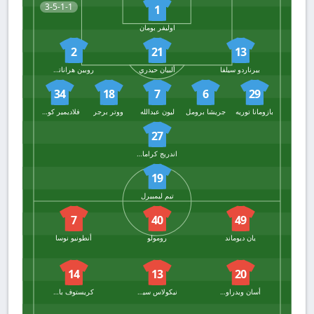
3-5-1-1
1
اوليفر بومان
2
21
13
بيرناردو سيلفا
ألبيان حيدري
روبين هراناتش
34
18
7
6
29
بازومانا توريه
جريشا برومل
ليون عبدالله
ووتر برجر
فلاديمير كوفال
27
اندريج كراماريتش
19
تيم ليمبيرل
7
40
49
يان ديوماند
رومولو
أنطونيو نوسا
14
13
20
أسان ويدراوغو
نيكولاس سيوالد
كريستوف باومجارتنر