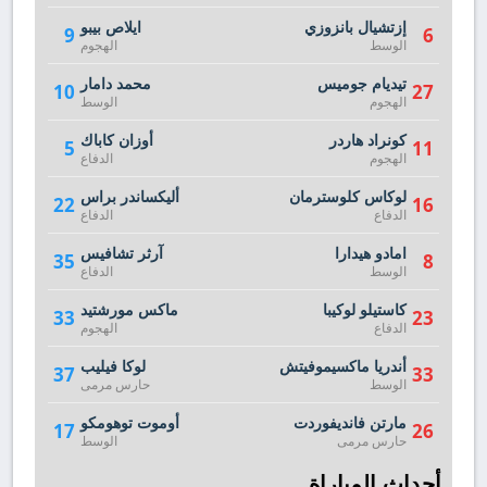
إزتشيال بانزوزي
ايلاص بيبو
9
6
الوسط
الهجوم
تيديام جوميس
محمد دامار
10
27
الهجوم
الوسط
كونراد هاردر
أوزان كاباك
5
11
الهجوم
الدفاع
لوكاس كلوسترمان
أليكساندر براس
22
16
الدفاع
الدفاع
امادو هيدارا
آرثر تشافيس
35
8
الوسط
الدفاع
كاستيلو لوكيبا
ماكس مورشتيد
33
23
الدفاع
الهجوم
أندريا ماكسيموفيتش
لوكا فيليب
37
33
الوسط
حارس مرمى
مارتن فانديفوردت
أوموت توهومكو
17
26
حارس مرمى
الوسط
أحداث المباراة