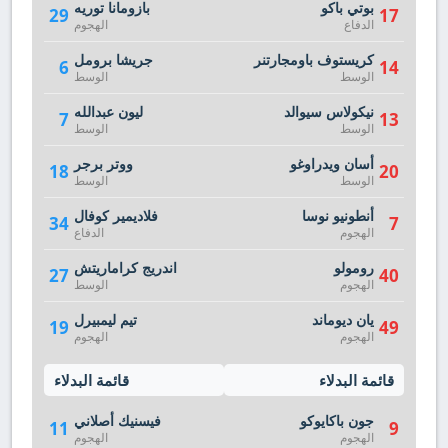
بوتي باكو
بازومانا توريه
29
17
الدفاع
الهجوم
كريستوف باومجارتنر
جريشا برومل
6
14
الوسط
الوسط
نيكولاس سيوالد
ليون عبدالله
7
13
الوسط
الوسط
أسان ويدراوغو
ووتر برجر
18
20
الوسط
الوسط
أنطونيو نوسا
فلاديمير كوفال
34
7
الهجوم
الدفاع
رومولو
اندريج كراماريتش
27
40
الهجوم
الوسط
يان ديوماند
تيم ليمبيرل
19
49
الهجوم
الهجوم
قائمة البدلاء
قائمة البدلاء
جون باكايوكو
فيسنيك أصلاني
11
9
الهجوم
الهجوم