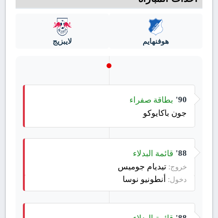
هوفنهايم
لايبزيج
بطاقة صفراء
90'
جون باكايوكو
قائمة البدلاء
88'
تيديام جوميس
خروج:
أنطونيو نوسا
دخول:
قائمة البدلاء
88'