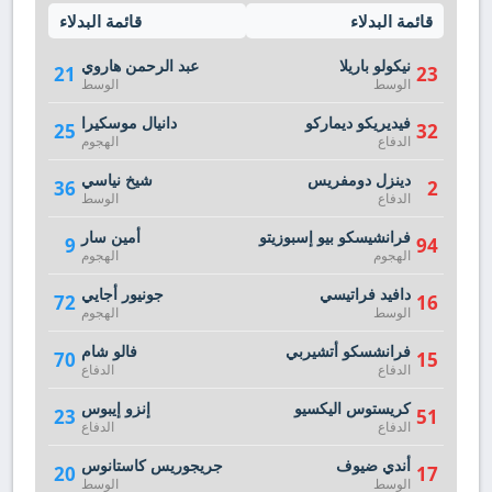
قائمة البدلاء
قائمة البدلاء
نيكولو باريلا
عبد الرحمن هاروي
21
23
الوسط
الوسط
فيديريكو ديماركو
دانيال موسكيرا
25
32
الدفاع
الهجوم
دينزل دومفريس
شيخ نياسي
36
2
الدفاع
الوسط
فرانشيسكو بيو إسبوزيتو
أمين سار
9
94
الهجوم
الهجوم
دافيد فراتيسي
جونيور أجايي
72
16
الوسط
الهجوم
فرانشسكو أتشيربي
فالو شام
70
15
الدفاع
الدفاع
كريستوس اليكسيو
إنزو إيبوس
23
51
الدفاع
الدفاع
أندي ضيوف
جريجوريس كاستانوس
20
17
الوسط
الوسط