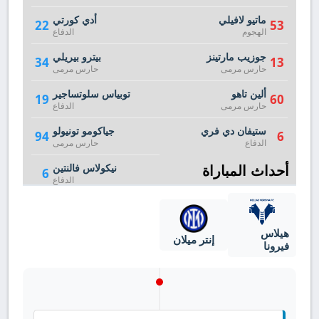
ماتيو لافيلي
أدي كورتي
22
53
الهجوم
الدفاع
جوزيب مارتينز
بيترو بيريلي
34
13
حارس مرمى
حارس مرمى
ألين تاهو
توبياس سلوتساجير
19
60
حارس مرمى
الدفاع
ستيفان دي فري
جياكومو تونيولو
94
6
الدفاع
حارس مرمى
أحداث المباراة
نيكولاس فالنتين
6
الدفاع
هيلاس
إنتر ميلان
فيرونا