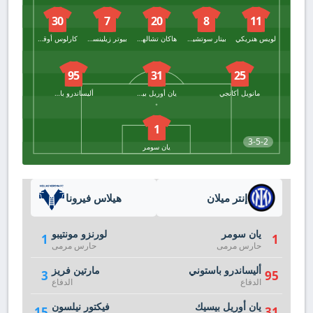
30
7
20
8
11
لويس هنريكي
بيتار سوتشيتش
هاكان تشالهان أوغلو
بيوتر زيلينسكي
كارلوس أوقستو
95
31
25
مانويل أكانجي
يان أوريل بيسيك
أليساندرو باستوني
1
3-5-2
يان سومر
إنتر ميلان
هيلاس فيرونا
يان سومر
لورنزو مونتيبو
1
1
حارس مرمى
حارس مرمى
أليساندرو باستوني
مارتين فريز
3
95
الدفاع
الدفاع
يان أوريل بيسيك
فيكتور نيلسون
15
31