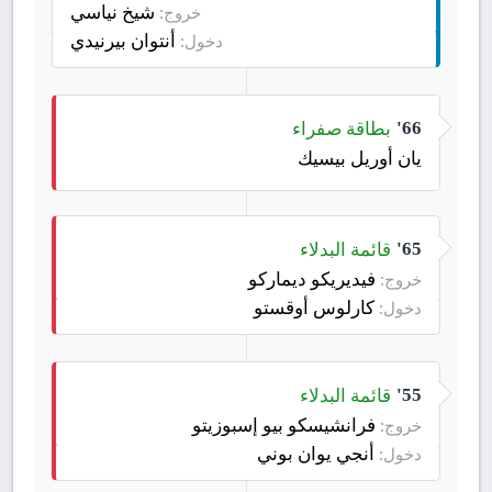
شيخ نياسي
خروج:
أنتوان بيرنيدي
دخول:
بطاقة صفراء
66'
يان أوريل بيسيك
قائمة البدلاء
65'
فيديريكو ديماركو
خروج:
كارلوس أوقستو
دخول:
قائمة البدلاء
55'
فرانشيسكو بيو إسبوزيتو
خروج:
أنجي يوان بوني
دخول: