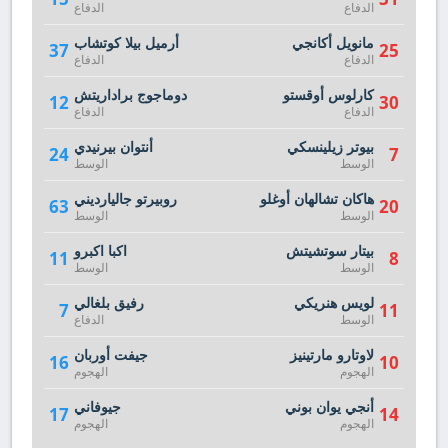
الدفاع
الدفاع
مانويل أكانجي
أرميل بيلا كوتشاب
37
25
الدفاع
الدفاع
كارلوس أوقستو
دوماجوج براداريتش
12
30
الدفاع
الدفاع
بيوتر زيلينسكي
أنتوان بيرنيدي
24
7
الوسط
الوسط
هاكان تشالهان أوغلو
روبيرتو جاليارديني
63
20
الوسط
الوسط
بيتار سوتشيتش
اكبا اكبرو
11
8
الوسط
الوسط
لويس هنريكي
رفيق بلغالي
7
11
الوسط
الدفاع
لاوتارو مارتينيز
جيفت أوربان
16
10
الهجوم
الهجوم
أنجي يوان بوني
جيوفاني
17
14
الهجوم
الهجوم