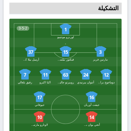
التشكيلة
3-5-2
1
لورنزو مونتيبو
37
15
3
مارتين فريز
فيكتور نيلسون
أرميل بيلا كوتشاب
7
11
63
24
12
دوماجوج براداريتش
أنتوان بيرنيدي
روبيرتو جاليارديني
اكبا اكبرو
رفيق بلغالي
17
16
جيفت أوربان
جيوفاني
10
14
أنجي يوان بوني
لاوتارو مارتينيز