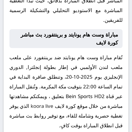
المباشر قبل انطلاق المباراة بدقائق، حيث تبدأ التغطية
المباشرة مع الاستوديو التحليلي والتشكيلة الرسمية
للفريقين.
مباراة وست هام يونايتد و برينتفورد بث مباشر
كورة لايف
تُقام مباراة وست هام يونايتد ضد برينتفورد على ملعب
ملعب لندن الأولمبي في إطار بطولة إنجلترا, الدوري
الإنجليزي يوم 2025-10-20، وتنطلق صافرة البداية في
تمام الساعة 22:00 بتوقيت مكة المكرمة. وتُنقل المباراة
عبر قناة Bein Sports HD2 بتعليق ، ويمكنكم مشاهدتها
مباشرة من خلال موقع كورة لايف
koora live
الذي يوفر
تغطية حصرية وشاملة للقاء، مع توفير روابط بث مباشرة
قبل انطلاق المباراة بوقت كافٍ.