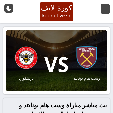
كورة لايف
koora-live.sx
VS
وست هام يونايتد
برينتفورد
بث مباشر مباراة وست هام يونايتد و