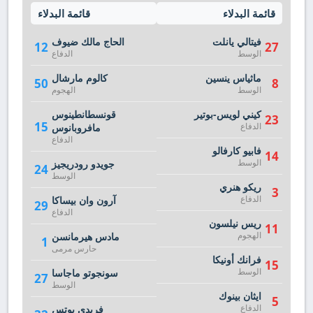
قائمة البدلاء
قائمة البدلاء
فيتالي يانلت
الحاج مالك ضيوف
12
27
الوسط
الدفاع
ماثياس ينسين
كالوم مارشال
50
8
الوسط
الهجوم
كيني لويس-بوتير
قونسطانطينوس
23
15
الدفاع
مافروبانوس
الدفاع
فابيو كارفالو
14
الوسط
جويدو رودريجيز
24
الوسط
ريكو هنري
3
الدفاع
آرون وان بيساكا
29
الدفاع
ريس نيلسون
11
الهجوم
مادس هيرمانسن
1
حارس مرمى
فرانك أونيكا
15
الوسط
سونجوتو ماجاسا
27
الوسط
ايثان بينوك
5
الدفاع
فريدي بوتس