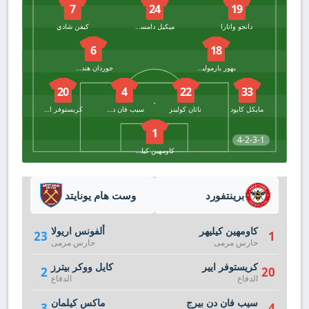
7
24
19
دانجو واتارا
ميكيل دامسجارد
كيفن شادي
6
18
يهور يارموليوك
جوردان هندرسون
20
4
22
33
مايكل كايود
ناثان كولينز
سيب فان دن بيرج
كريستوفر ايير
1
4-2-3-1
كاومهين كيليهر
برينتفورد
وست هام يونايتد
كاومهين كيليهر
ألفونس اريولا
23
1
حارس مرمى
حارس مرمى
كريستوفر ايير
كايل ووكر بيترز
2
20
الدفاع
الدفاع
سيب فان دن بيرج
ماكس كيلمان
3
4