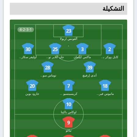
التشكيلة
4-2-3-1
23
ألفونس اريولا
30
25
3
2
كايل ووكر بيترز
ماكس كيلمان
جان كلاير توديبو
أوليفر سكارلز
28
39
أندي إرفينغ
توماس سوستشيك
20
7
18
ماتيوس فيرنانديز
كريسينسيو سامرفيل
جارود بوين
10
لوكاس باكيتا
9
تياغو