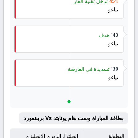
تدخل تقنية الفار
45'
9
تياغو
هدف
43'
تياغو
تسديدة في العارضة
30'
تياغو
بطاقة المباراة وست هام يونايتد Vs برينتفورد
البطولة
إنجلترا, الدوري الإنجليزي