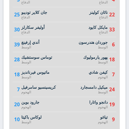
الدفاع
الدفاع
ناثان كولينز
جان كلاير توديبو
25
22
الدفاع
الدفاع
مايكل كايود
أوليفر سكارلز
30
33
الدفاع
الدفاع
جوردان هندرسون
أندي إرفينغ
39
6
الوسط
الوسط
يهور يارموليوك
توماس سوستشيك
28
18
الوسط
الوسط
كيفن شادي
ماتيوس فيرنانديز
18
7
الهجوم
الوسط
ميكيل دامسجارد
كريسينسيو سامرفيل
7
24
الوسط
الهجوم
دانجو واتارا
جارود بوين
20
19
الهجوم
الهجوم
تياغو
لوكاس باكيتا
10
9
الهجوم
الوسط