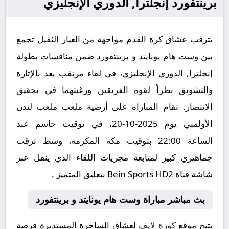
برينتفورد إنجلترا, الدوري الإنجليزي
يترقب عشاق كرة القدم مواجهة من العيار الثقيل تجمع
بين وست هام يونايتد و برينتفورد ضمن منافسات بطولة
إنجلترا, الدوري الإنجليزي، في لقاء مرتقب يعد بالإثارة
والتشويق نظراً لقوة الفريقين ورغبتهما في تحقيق
الانتصار. تقام المباراة على أرضية ملعب ملعب لندن
الأولمبي يوم 2025-10-20، في توقيت حاسم عند
الساعة 22:00 بتوقيت مكة المكرمة، وسط ترقب
جماهيري كبير لمتابعة مجريات اللقاء الذي ينقل عبر
شاشة قناة Bein Sports HD2 بتعليق المتميز .
بث مباشر مباراة وست هام يونايتد و برينتفورد
يتيح موقع
كورة لايف
لعشاق الساحرة المستديرة فرصة