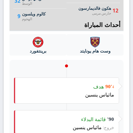
32
الوسط
هكون فالديمارسون
12
حارس مرمى
كالوم ويلسون
9
الهجوم
أحداث المباراة
وست هام يونايتد
برينتفورد
هدف
90'
4
ماثياس ينسين
قائمة البدلاء
90'
ماثياس ينسين
خروج: