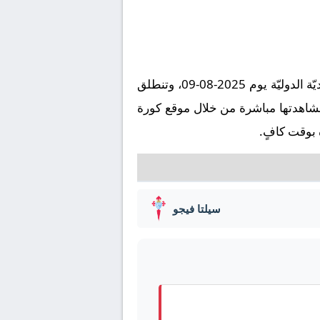
تُقام مباراة وولفرهامبتون ضد سيلتا فيجو على ملعب استاد مولينيو في إطار بطولة دولي, المباريات الوديّة الدوليّة يوم 2025-08-09، وتنطلق
ليق ، ويمكنكم مشاهدتها مباشرة من خلال موقع كورة
 بوقت كافٍ.
سيلتا فيجو