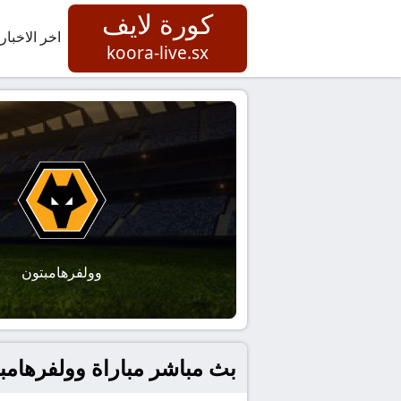
كورة لايف
اخر الاخبار
koora-live.sx
وولفرهامبتون
بث مباشر مباراة وولفرهامبتون