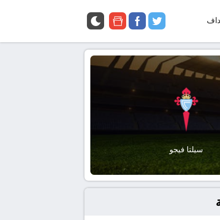
داف
twitter
facebook
google
news
سيلتا فيجو