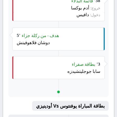
قائمة البدلاء
38'
أدم بوكسا
خروج:
دافيس
دخول:
هدف - من ركلة جزاء
5'
دوشان فلاهوفيتش
بطاقة صفراء
3'
سابا جوجليتشيدزه
بطاقة المباراة يوفنتوس Vs أودينيزي