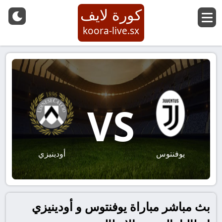
كورة لايف
koora-live.sx
VS
يوفنتوس
أودينيزي
بث مباشر مباراة يوفنتوس و أودينيزي