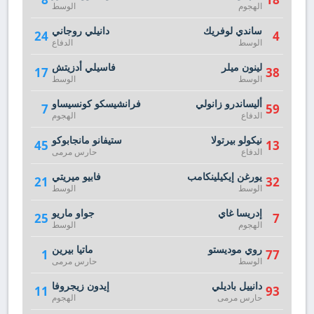
الهجوم
الوسط
ساندي لوفريك
دانيلي روجاني
24
4
الوسط
الدفاع
لينون ميلر
فاسيلي أدزيتش
17
38
الوسط
الوسط
أليساندرو زانولي
فرانشيسكو كونسيساو
7
59
الدفاع
الهجوم
نيكولو بيرتولا
ستيفانو مانجابوكو
45
13
الدفاع
حارس مرمى
يورغن إيكيلينكامب
فابيو ميريتي
21
32
الوسط
الوسط
إدريسا غاي
جواو ماريو
25
7
الهجوم
الوسط
روي موديستو
ماتيا بيرين
1
77
الوسط
حارس مرمى
دانييل باديلي
إيدون زيجروفا
11
93
حارس مرمى
الهجوم