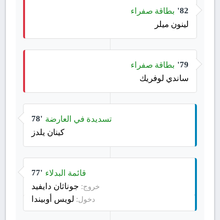
بطاقة صفراء
82'
لينون ميلر
بطاقة صفراء
79'
ساندي لوفريك
تسديدة في العارضة
78'
كينان يلدز
قائمة البدلاء
77'
جوناثان دايفيد
خروج:
لويس أوبيندا
دخول: