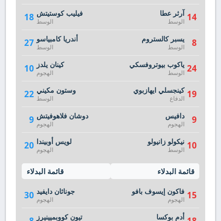
آرثر عطا
فيليب كوستيتش
18
14
الوسط
الوسط
يسبر كالستروم
أندريا كامبياسو
27
8
الوسط
الوسط
ياكوب بيوتروفسكي
كينان يلدز
10
24
الوسط
الهجوم
كينجسلي ايهازبوي
وستون مكيني
22
19
الدفاع
الوسط
دافيس
دوشان فلاهوفيتش
9
9
الهجوم
الهجوم
نيكولو زانيولو
لويس أوبيندا
20
10
الوسط
الهجوم
قائمة البدلاء
قائمة البدلاء
فاكون إيسوف بافو
جوناثان دايفيد
30
15
الهجوم
الهجوم
أدم بوكسا
تيون كووبميينيرز
8
18