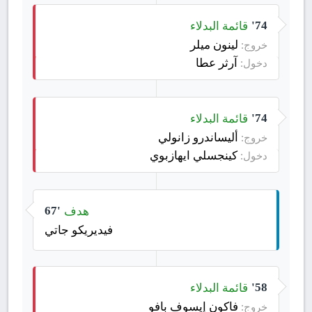
قائمة البدلاء
74'
لينون ميلر
خروج:
آرثر عطا
دخول:
قائمة البدلاء
74'
أليساندرو زانولي
خروج:
كينجسلي ايهازبوي
دخول:
هدف
67'
فيديريكو جاتي
قائمة البدلاء
58'
فاكون إيسوف بافو
خروج: