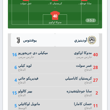
سابا جوجليتشيدزه
كريستيان كاباسيلي
عمر سولت
40
3-5-2
مدوكا اوكوي
أودينيزي
يوفنتوس
مدوكا اوكوي
ميكيلي دي جريجوريو
16
40
حارس مرمى
حارس مرمى
عمر سولت
لويد كيلي
6
28
الدفاع
الدفاع
كريستيان كاباسيلي
فيديريكو جاتي
4
27
الدفاع
الدفاع
سابا جوجليتشيدزه
بيير كالولو
15
2
الدفاع
الدفاع
حسان كامارا
مانويل لوكاتيلي
5
11
الدفاع
الوسط