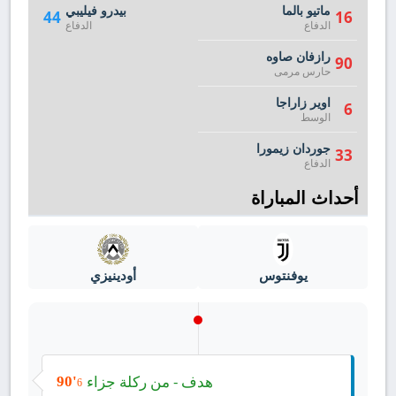
ماتيو بالما
بيدرو فيليبي
44
16
الدفاع
الدفاع
رازفان صاوه
90
حارس مرمى
اوير زاراجا
6
الوسط
جوردان زيمورا
33
الدفاع
أحداث المباراة
يوفنتوس
أودينيزي
هدف - من ركلة جزاء
90'
6