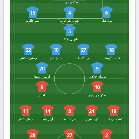
ميكيلي دي جريجوريو
15
4
6
لويد كيلي
فيديريكو جاتي
بيير كالولو
5
مانويل لوكاتيلي
22
10
27
18
فيليب كوستيتش
أندريا كامبياسو
كينان يلدز
وستون مكيني
20
9
دوشان فلاهوفيتش
لويس أوبيندا
9
10
نيكولو زانيولو
دافيس
11
14
8
24
19
كينجسلي ايهازبوي
ياكوب بيوتروفسكي
يسبر كالستروم
آرثر عطا
حسان كامارا
28
27
2