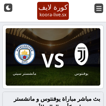
كورة لايف
koora-live.sx
VS
يوفنتوس
مانشستر سيتي
بث مباشر مباراة يوفنتوس و مانشستر