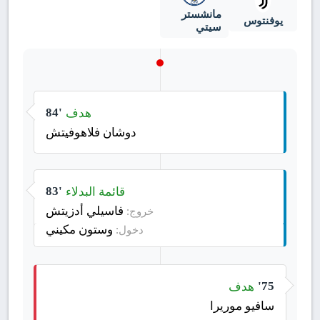
مانشستر
يوفنتوس
سيتي
هدف
84'
دوشان فلاهوفيتش
قائمة البدلاء
83'
فاسيلي أدزيتش
خروج:
وستون مكيني
دخول:
هدف
75'
سافيو موريرا