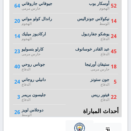
أوسكار بوب
جيوفاني جاروفاني
64
52
الهجوم
حارس مرمى
نيكولاس جونزاليس
راندال كولو مواني
20
14
الوسط
الهجوم
يوشكو جفارديول
اركاديوز ميليك
14
24
الدفاع
الهجوم
عبد القادر خوسانوف
كارلو بنسوليو
23
45
الدفاع
حارس مرمى
ستيفان أورتيجا
جوناس روحي
40
18
حارس مرمى
الدفاع
جون ستونز
دانيلي روجاني
24
5
الدفاع
الدفاع
فيتور ريس
جليسون بريمر
3
22
الدفاع
الدفاع
أحداث المباراة
دوجلاس لويز
26
الوسط