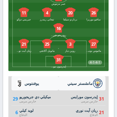
عمر مرموش
11
4
20
26
سافيو موريرا
برناردو سيلفا
تيجاني ريندرز
جيريمي دوكو
16
رودريجو هيرنانديز
21
25
3
27
ماثيوس نونيس
روبن دياز
مانويل أكانجي
ريان آيت نوري
31
4-1-4-1
إيدرسون مورايس
مانشستر سيتي
يوفنتوس
إيدرسون مورايس
ميكيلي دي جريجوريو
29
31
حارس مرمى
حارس مرمى
ريان آيت نوري
لويد كيلي
6
21
الدفاع
الدفاع