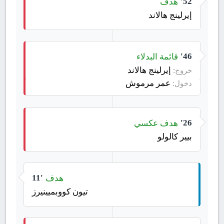
هدف
52'
إيرلينج هالاند
قائمة البدلاء
46'
إيرلينج هالاند
خروج:
عمر مرموش
دخول:
هدف عكسي
26'
بيير كالولو
هدف
11'
تيون كووبميينيرز