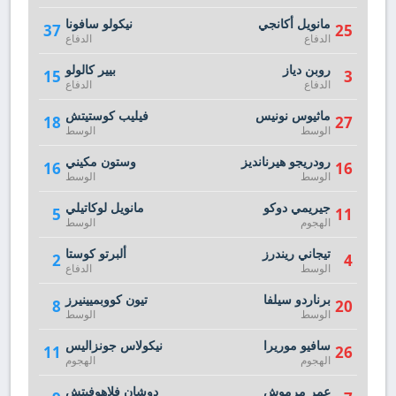
مانويل أكانجي
نيكولو سافونا
37
25
الدفاع
الدفاع
روبن دياز
بيير كالولو
15
3
الدفاع
الدفاع
ماثيوس نونيس
فيليب كوستيتش
18
27
الوسط
الوسط
رودريجو هيرنانديز
وستون مكيني
16
16
الوسط
الوسط
جيريمي دوكو
مانويل لوكاتيلي
5
11
الهجوم
الوسط
تيجاني ريندرز
ألبرتو كوستا
2
4
الوسط
الدفاع
برناردو سيلفا
تيون كووبميينيرز
8
20
الوسط
الوسط
سافيو موريرا
نيكولاس جونزاليس
11
26
الهجوم
الهجوم
عمر مرموش
دوشان فلاهوفيتش