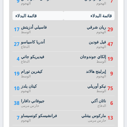
9
7
الهجوم
الهجوم
قائمة البدلاء
قائمة البدلاء
ريان شرقي
فاسيلي أدزيتش
17
29
الهجوم
الوسط
فيل فودين
أندريا كامبياسو
27
47
الهجوم
الدفاع
إلكاي جوندوجان
فيديريكو جاتي
4
19
الوسط
الدفاع
إيرلينج هالاند
كيفرين تورام
19
9
الهجوم
الوسط
نيكو أوريلي
كينان يلدز
10
75
الوسط
الهجوم
ناثان آكي
جيوفاني دافارا
38
6
الدفاع
حارس مرمى
ماركوس بيتنلي
فرانشيسكو كونسيساو
7
13
حارس مرمى
الهجوم