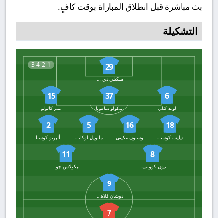
بث مباشرة قبل انطلاق المباراة بوقت كافٍ.
التشكيلة
3-4-2-1
29
ميكيلي دي جريجوريو
15
37
6
لويد كيلي
نيكولو سافونا
بيير كالولو
2
5
16
18
فيليب كوستيتش
وستون مكيني
مانويل لوكاتيلي
ألبرتو كوستا
11
8
تيون كووبميينيرز
نيكولاس جونزاليس
9
دوشان فلاهوفيتش
7