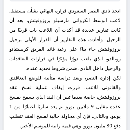
اتخذ نادي النصر السعودي قراره النهائي بشأن مستقبل
لاعب الوسط الكرواتي مارسيلو بروزوفيتش، بعد أن
كانت تقارير عديدة قد أكدت أن اللاعب بات قريبًا من
الرحيل. وأفادت هذه التقارير أن القرار الأولي برحيل
بروزوفيتش جاء بناءً على رغبة قائد الفريق كريستيانو
رونالدو، الذي يلعب دورًا مؤثرًا في قرارات التعاقدات
والرحيل داخل النادي، ضمن شروط تجديد عقده.
لكن إدارة النصر، وبعد دراسة متأنية للوضع التعاقدي
والقانوني للاعب، قررت إيقاف عملية فسخ عقد
بروزوفيتش، خاصة بعدما تبين أن البند الذي يسمح بفسخ
عقده مقابل 9 ملايين يورو لم يعد ساريًا اعتبارًا من 1
يوليو. وبالتالي، فإن أي محاولة حالية لفسخ العقد تتطلب
دفع 30 مليون يورو، وهي قيمة راتبه للموسم الأخير.