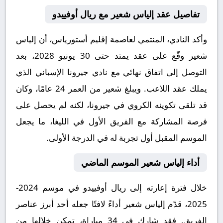
تفاصيل عقد إلياس شعير مع ريال أوفييدو
وأكد النادي، المنتمي لعاصمة إقليم أستورياس، أن إلياس
شعير وقّع على عقد يمتد حتى 30 يونيو 2028، بعد
التوصل إلى اتفاق نهائي مع نادي جيرونا الإسباني الذي
يملك عقد اللاعب. ويبلغ شعير من العمر 24 عامًا، وكان
قد تلقى تكوينه الكروي في جيرونا، لكنه لم يحصل على
فرصة المشاركة مع الفريق الأول في الليغا، ما يجعل
الموسم المقبل أول تجربة له في الدرجة الأولى.
أداء إلياس شعير الموسم الماضي
خلال فترة إعارته إلى ريال أوفييدو في موسم 2024-
2025، قدّم إلياس شعير أداءً لافتًا جعله أحد أبرز عناصر
الفريق. فقد شارك في 34 مباراة، تمكن خلالها من