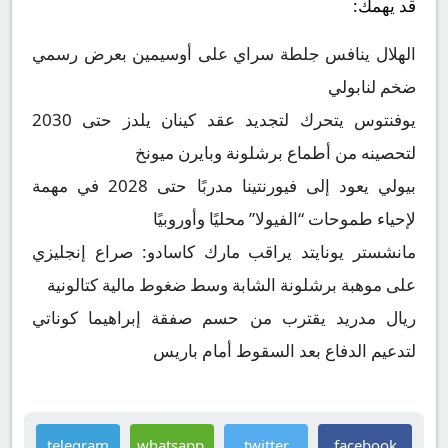
قد يهمك:
الهلال ينافس جلطة سراي على أوسيمين بعرض رسمي
ضخم لنابولي
يوفنتوس يتحرك لتجديد عقد كينان يلدز حتى 2030
لتحصينه من أطماع برشلونة وبايرن ميونخ
بيولي يعود إلى فيورنتينا مدربًا حتى 2028 في مهمة
لإحياء طموحات “الفيولا” محليًا وأوروبيًا
مانشستر يونايتد يراقب مارك كاسادو: صراع إنجليزي
على موهبة برشلونة الشابة وسط ضغوط مالية كتالونية
ريال مدريد يقترب من حسم صفقة إبراهيما كوناتي
لتدعيم الدفاع بعد السقوط أمام باريس
telegram
whatsapp
twitter
facebook