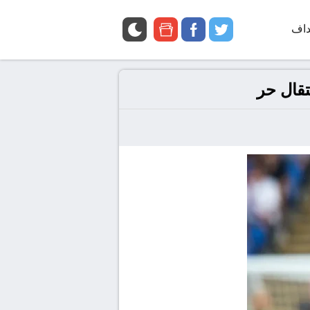
داف
twitter
facebook
google
news
تقال حر