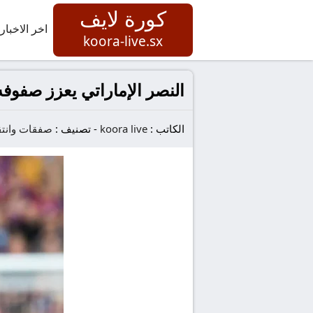
كورة لايف
اخر الاخبار
koora-live.sx
النصر الإماراتي يعزز صفوفه
الكاتب :
koora live
-
تصنيف :
صفقات وانتق