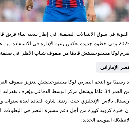
 القوية في سوق الانتقالات الصيفية، في إطار سعيه لبناء فريق ق
خلال الموسم الكروي المقبل 2025/2026 وفي خطوة جديدة تعكس رغبة الإدارة في الا
رم لوكا ميليفوجيفيتش قادمًا من صفوف شباب الأهلي في صفقة ا
صر الإماراتي
د رسميًا مع النجم الصربي لوكا ميليفوجيفيتش لتعزيز صفوف الفر
بعقد يمتد لموسم واحد ويبلغ اللاعب من العمر 34 عامًا ويشغل مركز الوسط الدفاعي
كريستال بالاس الإنجليزي حيث ارتدى شارة القيادة لعدة سنوات
ن خبرة كروية كبيرة من أجل دعم مسيرة النصر في البطولات المح
لانطلاقة الموسم الجديد.