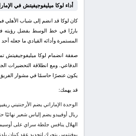
أداء لوكا ميليفوجيفيتش في الإمار
بارزًا في خط الوسط بفضل رؤيته في 
المستمرة وأدائه القيادي ما جعله أحد 
صفقة انضمام لوكا ميليفوجيفيتش تم
الدفاعي. ومع انطلاقة التحضيرات الج
يكون عنصرًا حاسمًا في مشوار الفريق 
قد يهمك:
الوحدة الإماراتي يضم الأرجنتيني ريفيرا حتى 2029 ضمن خطة دعم الم
ريال أوفييدو يضم إلياس شعير نهائيًا حتى 2028 بعد تألقه في رحلة الصعود إلى 
الهلال ينافس جلطة سراي على أوسي
يوفنتوس يتحرك لتجديد عقد كينان يلدز حتى 2030 لتحصينه من أطماع برشلونة و